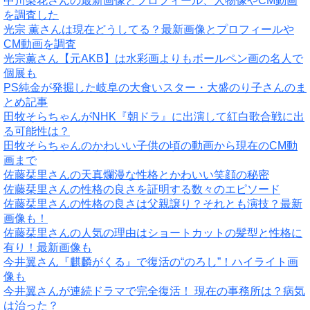
中川梨花さんの最新画像とプロフィール、人物像やCM動画
を調査した
光宗 薫さんは現在どうしてる？最新画像とプロフィールや
CM動画を調査
光宗薫さん【元AKB】は水彩画よりもボールペン画の名人で
個展も
PS純金が発掘した岐阜の大食いスター・大盛のり子さんのま
とめ記事
田牧そらちゃんがNHK『朝ドラ』に出演して紅白歌合戦に出
る可能性は？
田牧そらちゃんのかわいい子供の頃の動画から現在のCM動
画まで
佐藤栞里さんの天真爛漫な性格とかわいい笑顔の秘密
佐藤栞里さんの性格の良さを証明する数々のエピソード
佐藤栞里さんの性格の良さは父親譲り？それとも演技？最新
画像も！
佐藤栞里さんの人気の理由はショートカットの髪型と性格に
有り！最新画像も
今井翼さん『麒麟がくる』で復活の“のろし”！ハイライト画
像も
今井翼さんが連続ドラマで完全復活！ 現在の事務所は？病気
は治った？