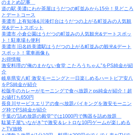
のまとめ記事
道の駅 美濃にわか茶屋はうだつの町並みから15分！見どころ
とデートコース
美濃市 上有知湊&川湊灯台はうだつの上がる町並みの人気観
光&デートスポット
美濃市 小倉公園はうだつの町並みの人気観光&デートスポッ
ト！駐車場も便利
美濃市 旧名鉄美濃駅はうだつの上がる町並みの観光&デート
スポット！電車画像も
お得情報
激安料理の“俺のまかない食堂 こたろうちゃん”をPS純金が紹
介
岐阜県安八町 激安モーニングと一日楽しめるハートピア安八
をPS純金が紹介
松阪牛のカレーがモーニングで食べ放題とps純金が紹介！超
お値打ち650円
長良川サービスエリアの食べ放題バイキングを激安モーニン
グ枠でPS純金が紹介
千葉の”詰め放題の殿堂”では1000円で陶器を詰め放題
駄菓子屋“いながき”で激安＆レトロな10円ゲームが楽しめる
とTV放映