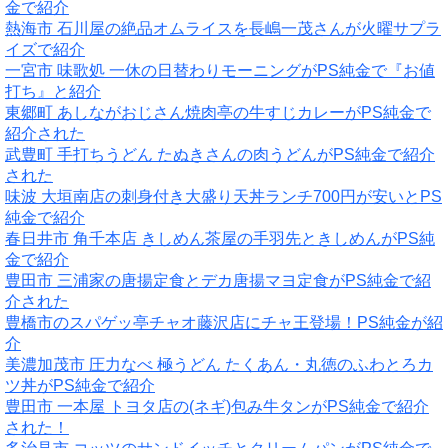
金で紹介
熱海市 石川屋の絶品オムライスを長嶋一茂さんが火曜サプラ
イズで紹介
一宮市 味歌処 一休の日替わりモーニングがPS純金で『お値
打ち』と紹介
東郷町 あしながおじさん焼肉亭の牛すじカレーがPS純金で
紹介された
武豊町 手打ちうどん たぬきさんの肉うどんがPS純金で紹介
された
味波 大垣南店の刺身付き大盛り天丼ランチ700円が安いとPS
純金で紹介
春日井市 角千本店 きしめん茶屋の手羽先ときしめんがPS純
金で紹介
豊田市 三浦家の唐揚定食とデカ唐揚マヨ定食がPS純金で紹
介された
豊橋市のスパゲッ亭チャオ藤沢店にチャ王登場！PS純金が紹
介
美濃加茂市 圧力なべ 極うどん たくあん・丸徳のふわとろカ
ツ丼がPS純金で紹介
豊田市 一本屋 トヨタ店の(ネギ)包み牛タンがPS純金で紹介
された！