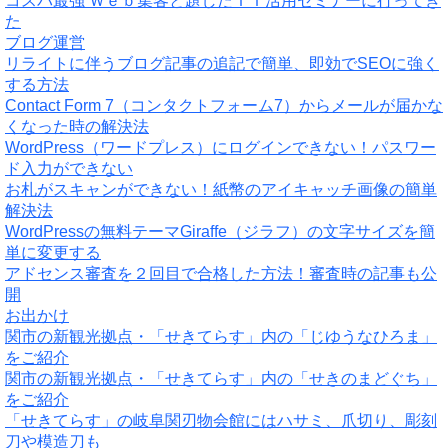
コスパ最強 Ｗｅｂ集客と題したＩＴ活用セミナーに行ってき
た
ブログ運営
リライトに伴うブログ記事の追記で簡単、即効でSEOに強く
する方法
Contact Form 7（コンタクトフォーム7）からメールが届かな
くなった時の解決法
WordPress（ワードプレス）にログインできない！パスワー
ド入力ができない
お札がスキャンができない！紙幣のアイキャッチ画像の簡単
解決法
WordPressの無料テーマGiraffe（ジラフ）の文字サイズを簡
単に変更する
アドセンス審査を２回目で合格した方法！審査時の記事も公
開
お出かけ
関市の新観光拠点・「せきてらす」内の「じゆうなひろま」
をご紹介
関市の新観光拠点・「せきてらす」内の「せきのまどぐち」
をご紹介
「せきてらす」の岐阜関刃物会館にはハサミ、爪切り、彫刻
刀や模造刀も