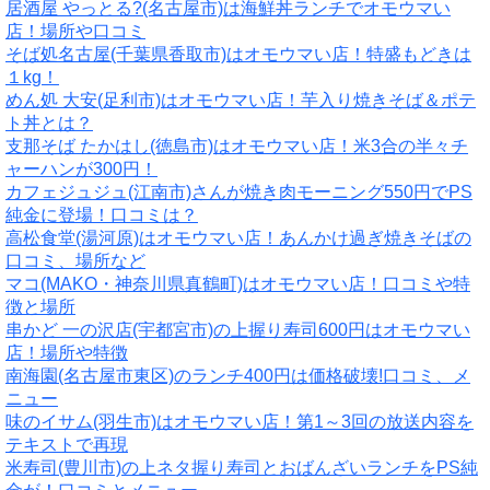
居酒屋 やっとる?(名古屋市)は海鮮丼ランチでオモウマい
店！場所や口コミ
そば処名古屋(千葉県香取市)はオモウマい店！特盛もどきは
１kg！
めん処 大安(足利市)はオモウマい店！芋入り焼きそば＆ポテ
ト丼とは？
支那そば たかはし(徳島市)はオモウマい店！米3合の半々チ
ャーハンが300円！
カフェジュジュ(江南市)さんが焼き肉モーニング550円でPS
純金に登場！口コミは？
高松食堂(湯河原)はオモウマい店！あんかけ過ぎ焼きそばの
口コミ、場所など
マコ(MAKO・神奈川県真鶴町)はオモウマい店！口コミや特
徴と場所
串かど 一の沢店(宇都宮市)の上握り寿司600円はオモウマい
店！場所や特徴
南海園(名古屋市東区)のランチ400円は価格破壊!口コミ、メ
ニュー
味のイサム(羽生市)はオモウマい店！第1～3回の放送内容を
テキストで再現
米寿司(豊川市)の上ネタ握り寿司とおばんざいランチをPS純