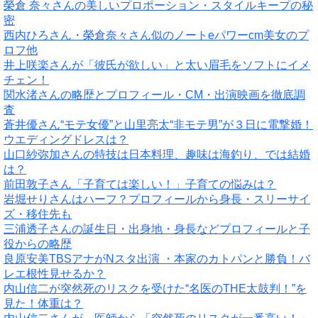
榮倉 奈々さんの美しいプロポーション・スタイルキープの秘
密
西内ひろさん・榮倉奈々さん似のノートeパワーcm美女のプ
ロフ他
井上咲楽さんが「彼氏が欲しい」と太い眉毛をソフトにイメ
チェン！
関水渚さんの略歴とプロフィール・CM・出演映画を徹底調
査
蒼井優さん“モテ女優”と山里亮太“非モテ男”が３日に電撃婚！
ウエディングドレスは？
山口紗弥加さんの特技は日本料理、趣味は海釣り、では結婚
は？
前田敦子さん「子育ては楽しい！」子育ての悩みは？
岩堀せりさんはハーフ？プロフィールから身長・スリーサイ
ズ・移住先も
三浦透子さんの誕生日・出身地・身長などプロフィールと子
役からの略歴
良原安美TBSアナがNスタ出演 ・本家のカトパンと勝負！バ
レエ根性見せるか？
内山信二が突然死のリスクを受けた“名医のTHE太鼓判！”を
見た！体重は？