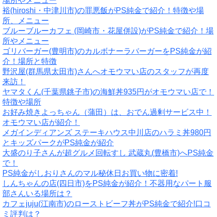
場所やメニュー
裕(hiroshi・中津川市)の罪悪飯がPS純金で紹介！特徴や場
所、メニュー
ブルーブルーカフェ (岡崎市・花屋併設)がPS純金で紹介！場
所やメニュー
ゴリバーガー(豊明市)のカルボナーラバーガーをPS純金が紹
介！場所と特徴
野沢屋(群馬県太田市)さんへオモウマい店のスタッフが再度
来訪！
ヤマタくん(千葉県銚子市)の海鮮丼935円がオモウマい店で！
特徴や場所
お好み焼きよっちゃん（蒲田）は、おでん過剰サービス中！
オモウマい店が紹介！
メガインディアンズ ステーキハウス中川店のハラミ丼980円
とキッズパークがPS純金が紹介
大盛のり子さんが超グルメ回転すし 武蔵丸(豊橋市)へPS純金
で！
PS純金がしおりさんのマル秘休日お買い物に密着!
しんちゃんの店(四日市)をPS純金が紹介！不器用なパート服
部さんいる場所は？
カフェjuju(江南市)のローストビーフ丼がPS純金で紹介!口コ
ミ評判は？