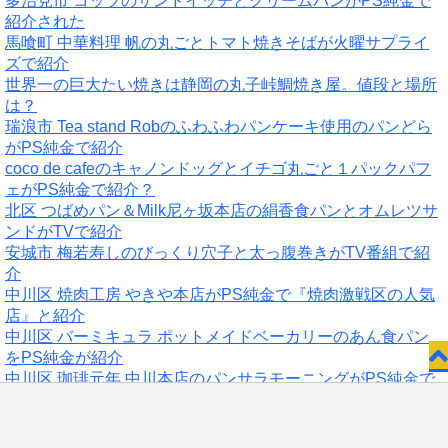
多治見市 コッツのサンドイッチとクリームパンがPS純金で
紹介された
馬喰町 中華料理 帆の丸ごとトマト焼きそばが火曜サプライ
ズで紹介
世界一の巨大たい焼きは静岡の丸子峠鯛焼き屋。値段と場所
は？
瑞浪市 Tea stand Robのふわふわパンケーキ使用のパンどら
がPS純金で紹介
coco de cafeのキャノンドッグとイチゴ丸ごと１パックパフ
ェがPS純金で紹介？
北区 つばめパン＆Milk尼ヶ坂本店の絹香食パンとオムレツサ
ンドがTVで紹介
安城市 梅若寿しのびっくり穴子と太っ腹巻きがTV番組で紹
介
中川区 焼肉工房 やきや本店がPS純金で『焼肉激戦区の人気
店』と紹介
中川区 バーミキュラ ポットメイドベーカリーのあん食パン
をPS純金が紹介
中川区 珈琲元年 中川本店のパンサラモーニングがPS純金で
紹介された
江南市 藤田精肉店はカレーコロッケや焼き豚、チキンカツが
お問い合わせ
評判