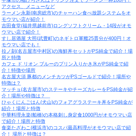
平塚市の福ひろさんはドリンク注文でラーメン一杯100円！
アクセス、メニューなど
ラーメン永新(南房総市)のチャーハン食べ放題システムをオ
モウマい店が紹介！
吉田食堂(福井県越前市)ロングソフトクリーム・14段がオモ
ウマい店で紹介！
すし居酒屋 大照(武豊町)のネギトロ軍艦25貫分が400円！オ
モウマい店でも！
拉ノ刻(名古屋市中村区)の海鮮丼セットがPS純金で紹介！場
所と特徴
カフェ ド リオン ブルーのプリン入りかき氷がPS純金で紹
介！特徴や場所
名古屋大須 豚都のメンチカツがPSゴールドで紹介！場所や
特徴は？
マッチョ(名古屋市)のステーキやチーズカレーをPS純金が紹
介！場所や特徴は？
ひゃくにんごはん(犬山)のフォアグラステーキ丼をPS純金が
紹介！場所と特徴
中華料理永楽(船橋)の本格刺し身定食1000円がオモウマい店
で紹介！場所と特徴
食楽たざわこ(横浜市)のコスパ最高料理がオモウマい店で紹
介！ 場所と特徴は？