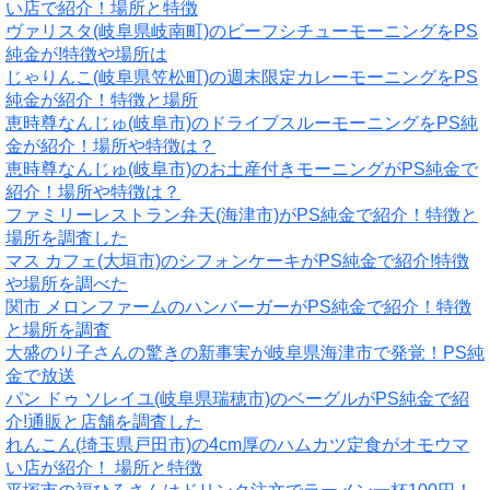
い店で紹介！場所と特徴
ヴァリスタ(岐阜県岐南町)のビーフシチューモーニングをPS
純金が!特徴や場所は
じゃりんこ(岐阜県笠松町)の週末限定カレーモーニングをPS
純金が紹介！特徴と場所
恵時尊なんじゅ(岐阜市)のドライブスルーモーニングをPS純
金が紹介！場所や特徴は？
恵時尊なんじゅ(岐阜市)のお土産付きモーニングがPS純金で
紹介！場所や特徴は？
ファミリーレストラン弁天(海津市)がPS純金で紹介！特徴と
場所を調査した
マス カフェ(大垣市)のシフォンケーキがPS純金で紹介!特徴
や場所を調べた
関市 メロンファームのハンバーガーがPS純金で紹介！特徴
と場所を調査
大盛のり子さんの驚きの新事実が岐阜県海津市で発覚！PS純
金で放送
パン ドゥ ソレイユ(岐阜県瑞穂市)のベーグルがPS純金で紹
介!通販と店舗を調査した
れんこん(埼玉県戸田市)の4cm厚のハムカツ定食がオモウマ
い店が紹介！ 場所と特徴