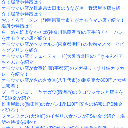
介！場所や特徴は？
オモウマい店が群馬県太田市のうなぎ屋・野沢屋本店を紹
介！場所や特徴は？
おふくろラーメン（静岡県富士市）がオモウマい店で紹介！
場所や特徴は？
らーめん処よなかそば(神奈川県藤沢市)の玉手箱チャーハン
をオモウマい店が紹介！
オモウマい店がヘッケルン(東京都港区) の名物マスターとビ
ッグプリンを紹介
オモウマい店でジェイティード(大阪市北区)の『きゅんベア
ちゃん』を紹介
オモウマい店が食事処 藤(宇都宮)のメガ盛り・すり鉢カツカ
レーを紹介！
オモウマい店がさのさ食堂(八千代市)の刺身定食800円と女将
に密着！
ブーランジュリーヤナガワ(清洲市)のクロワッサンと店主を
PS純金が紹介
松川屋義永(熱田区)の食パン1斤110円!安さの秘密にPS純金
が迫る！？
ファンファン(大治町)のイギリス食パンがPS純金で紹介！場
所や特徴を調べた