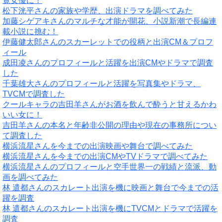
覧女優に！
松下洸平さんの家族や学歴、出演ドラマを調べてみた
加藤シゲアキさんのマルチな才能が開花、小説新潮で長編連
載小説に挑む！
伊藤健太郎さんのスカーレットでの役柄と出演CM＆プロフ
ィール
成田凌さんのプロフィールと活躍を出演CMやドラマで調査
した
千葉雄大さんのプロフィールと活躍を写真集やドラマ、
TVCMで調査した
クールキャラの吉田羊さんがお酒を飲んで酔うと甘えるかわ
いい女に！
吉田羊さんの本名と年齢非公開の理由や現在の事務所につい
て調査した
横浜流星さんを今までの出演映画や舞台で調べてみた
横浜流星さんを今までの出演CMやTVドラマで調べてみた
横浜流星さんのプロフィールと空手世界一の戦績と流派、動
画を調べてみた
林 遣都さんのスカレート出演を機に映画と舞台で今までの活
躍を調査
林 遣都さんのスカレート出演を機にTVCMとドラマで活躍を
調査