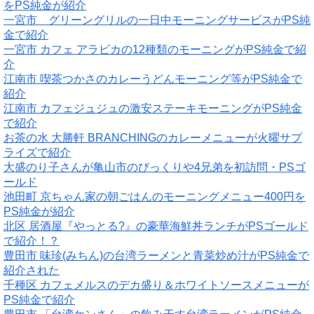
をPS純金が紹介
一宮市 グリーングリルの一日中モーニングサービスがPS純
金で紹介
一宮市 カフェ アラビカの12種類のモーニングがPS純金で紹
介
江南市 喫茶つかさのカレーうどんモーニング等がPS純金で
紹介
江南市 カフェジュジュの激安ステーキモーニングがPS純金
で紹介
お茶の水 大勝軒 BRANCHINGのカレーメニューが火曜サプ
ライズで紹介
大盛のり子さんが亀山市のびっくりや4兄弟を初訪問・PSゴ
ールド
池田町 京ちゃん家の朝ごはんのモーニングメニュー400円を
PS純金が紹介
北区 居酒屋『やっとる?』の豪華海鮮丼ランチがPSゴールド
で紹介！？
豊田市 味珍(みちん)の台湾ラーメンと青菜炒め汁がPS純金で
紹介された
千種区 カフェメルスのデカ盛り＆ホワイトソースメニューが
PS純金で紹介