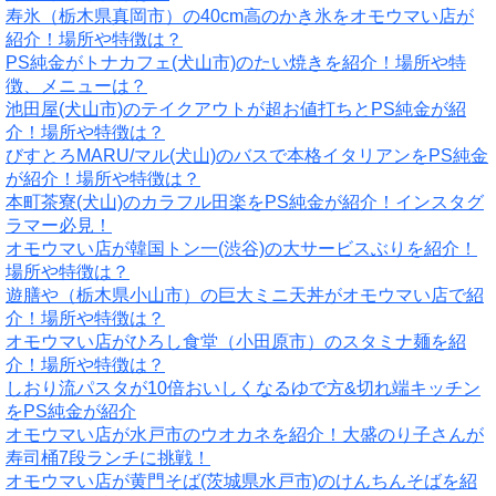
寿氷（栃木県真岡市）の40cm高のかき氷をオモウマい店が
紹介！場所や特徴は？
PS純金がトナカフェ(犬山市)のたい焼きを紹介！場所や特
徴、メニューは？
池田屋(犬山市)のテイクアウトが超お値打ちとPS純金が紹
介！場所や特徴は？
びすとろMARU/マル(犬山)のバスで本格イタリアンをPS純金
が紹介！場所や特徴は？
本町茶寮(犬山)のカラフル田楽をPS純金が紹介！インスタグ
ラマー必見！
オモウマい店が韓国トン一(渋谷)の大サービスぶりを紹介！
場所や特徴は？
遊膳や（栃木県小山市）の巨大ミニ天丼がオモウマい店で紹
介！場所や特徴は？
オモウマい店がひろし食堂（小田原市）のスタミナ麺を紹
介！場所や特徴は？
しおり流パスタが10倍おいしくなるゆで方&切れ端キッチン
をPS純金が紹介
オモウマい店が水戸市のウオカネを紹介！大盛のり子さんが
寿司桶7段ランチに挑戦！
オモウマい店が黄門そば(茨城県水戸市)のけんちんそばを紹