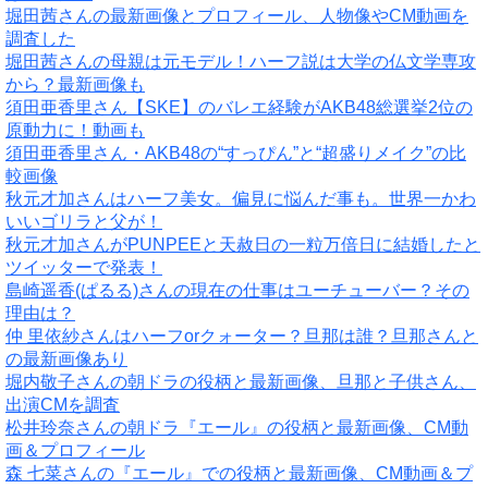
堀田茜さんの最新画像とプロフィール、人物像やCM動画を
調査した
堀田茜さんの母親は元モデル！ハーフ説は大学の仏文学専攻
から？最新画像も
須田亜香里さん【SKE】のバレエ経験がAKB48総選挙2位の
原動力に！動画も
須田亜香里さん・AKB48の“すっぴん”と“超盛りメイク”の比
較画像
秋元才加さんはハーフ美女。偏見に悩んだ事も。世界一かわ
いいゴリラと父が！
秋元才加さんがPUNPEEと天赦日の一粒万倍日に結婚したと
ツイッターで発表！
島崎遥香(ぱるる)さんの現在の仕事はユーチューバー？その
理由は？
仲 里依紗さんはハーフorクォーター？旦那は誰？旦那さんと
の最新画像あり
堀内敬子さんの朝ドラの役柄と最新画像、旦那と子供さん、
出演CMを調査
松井玲奈さんの朝ドラ『エール』の役柄と最新画像、CM動
画＆プロフィール
森 七菜さんの『エール』での役柄と最新画像、CM動画＆プ