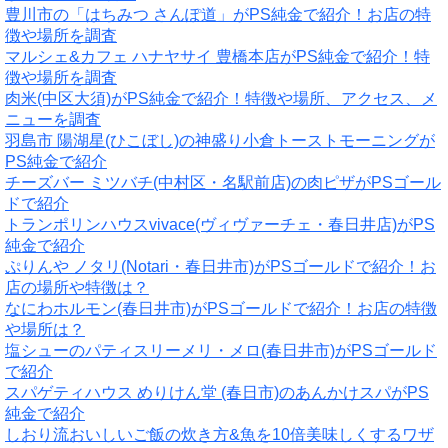
豊川市の「はちみつ さんぽ道」がPS純金で紹介！お店の特
徴や場所を調査
マルシェ&カフェ ハナヤサイ 豊橋本店がPS純金で紹介！特
徴や場所を調査
肉米(中区大須)がPS純金で紹介！特徴や場所、アクセス、メ
ニューを調査
羽島市 陽湖星(ひこぼし)の神盛り小倉トーストモーニングが
PS純金で紹介
チーズバー ミツバチ(中村区・名駅前店)の肉ピザがPSゴール
ドで紹介
トランポリンハウスvivace(ヴィヴァーチェ・春日井店)がPS
純金で紹介
ぷりんや ノタリ(Notari・春日井市)がPSゴールドで紹介！お
店の場所や特徴は？
なにわホルモン(春日井市)がPSゴールドで紹介！お店の特徴
や場所は？
塩シューのパティスリーメリ・メロ(春日井市)がPSゴールド
で紹介
スパゲティハウス めりけん堂 (春日市)のあんかけスパがPS
純金で紹介
しおり流おいしいご飯の炊き方&魚を10倍美味しくするワザ