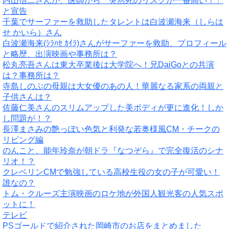
内山信二さんが、医師から「突然死のリスクが一番高い！」
と宣告
千葉でサーファーを救助したタレントは白波瀬海来（しらは
せ かいら）さん
白波瀬海来(ｼﾗﾊｾ ｶｲﾗ)さんがサーファーを救助、プロフィール
と略歴、出演映画や事務所は？
松丸亮吾さんは東大卒業後は大学院へ！兄DaiGoとの共演
は？事務所は？
寺島しのぶの母親は大女優のあの人！華麗なる家系の両親と
子供さんは？
佐藤仁美さんのスリムアップした美ボディが更に進化！しか
し問題が！？
長澤まさみの艶っぽい色気と利発な若奥様風CM・チークの
リビング編
のんこと、能年玲奈が朝ドラ『なつぞら』で完全復活のシナ
リオ！？
クレベリンCMで勉強している高校生役の女の子が可愛い！
誰なの？
トム・クルーズ主演映画のロケ地が外国人観光客の人気スポ
ットに！
テレビ
PSゴールドで紹介された岡崎市のお店をまとめました