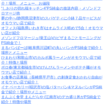
介！場所、メニュー、お値段
“しおりの切れ端キッチン4”PS純金の放送内容・メゾンドフ
ロマージ他
夢の中へ(静岡県沼津市)のスパゲティに小鉢７品サービスが
オモウマい店で紹介
オフィス(福島県いわき市)はオムライス軽めで5合！オモウマ
い店が紹介
メゾンドフロマージュ(覚王山)のピザまるごとモーニングが
PS純金で！
まるパンばーば(岐阜県川辺町)の丸いパンがPS純金で紹介！
場所とメニュー
ひまわり(和歌山市)のカルボ風ラーメンがオモウマい店で紹
介！特徴と場所
ポロ春(東京都福生市)のびんびんラーメンやポテチ麺がオモ
ウマい店で紹介！
お食事の店萬福（長崎県平戸市）の刺身定食おかわり自由が
オモウマい店で紹介！
イナ ベーカリー(稲沢市)の塩バターパン&マヌルパンがPS純
金で紹介！場所やメニュー
まんぷく食堂 まんだらや (江南市)のデカ盛り丼がPS純金で
紹介！特徴や場所