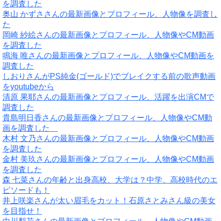
を調査した
奥山 かずささんの最新画像とプロフィール、人物像を調査し
た
岡崎 紗絵さんの最新画像とプロフィール、人物像やCM動画
を調査した
鳴海 唯さんの最新画像とプロフィール、人物像やCM動画を
調査した
しおりさんがPS純金(ゴールド)でブレイクする前の歌声動画
をyoutubeから
清原 果耶さんの最新画像とプロフィール、活躍を出演CMで
調査した
貴島明日香さんの最新画像とプロフィール、人物像やCM動
画を調査した
木村 文乃さんの最新画像とプロフィール、人物像やCM動画
を調査した
金村 美玖さんの最新画像とプロフィール、人物像やCM動画
を調査した
森 七菜さんの年齢と出身高校、大学は？中学、高校時代のエ
ピソードも！
井上咲楽さんが太い眉毛をカット！石原さとみさん級の美女
を目指せ！