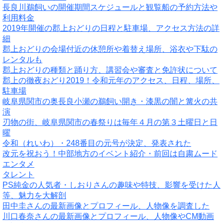
長良川鵜飼いの開催期間スケジュールと観覧船の予約方法や
利用料金
2019年開催の郡上おどりの日程と駐車場、アクセス方法の詳
細
郡上おどりの会場付近の休憩所や着替え場所、浴衣や下駄の
レンタルも
郡上おどりの種類と踊り方、講習会や審査と免許状について
郡上の徹夜おどり2019！令和元年のアクセス、日程、場所、
駐車場
岐阜県関市の奥長良小瀬の鵜飼い開き・漆黒の闇と篝火の共
演
刃物の街、岐阜県関市の春祭りは毎年４月の第３土曜日と日
曜
令和（れいわ）・248番目の元号が決定、発表された
改元を祝おう！中部地方のイベント紹介・前回は自粛ムード
エンタメ
タレント
PS純金の人気者・しおりさんの趣味や特技、影響を受けた人
等、魅力を大解剖
田中圭さんの最新画像とプロフィール、人物像を調査した
川口春奈さんの最新画像とプロフィール、人物像やCM動画