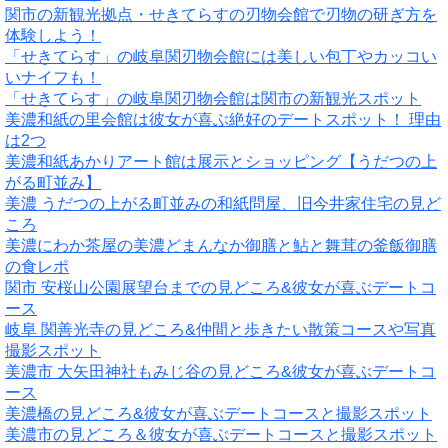
関市の新観光拠点・せきてらすの刃物会館で刃物の研ぎ方を
体験しよう！
「せきてらす」の岐阜関刃物会館には美しい包丁やカッコい
いナイフも！
「せきてらす」の岐阜関刃物会館は関市の新観光スポット
美濃和紙の里会館は彼女が喜ぶ絶好のデートスポット！ 理由
は2つ
美濃和紙あかりアート館は展示とショッピング【うだつの上
がる町並み】
美濃 うだつの上がる町並みの和紙問屋、旧今井家住宅の見ど
ころ
美濃にわか茶屋の美濃どまんなか御膳と鮎と舞茸の釜飯御膳
の食レポ
関市 安桜山公園展望台までの見どころ&彼女が喜ぶデートコ
ース
岐阜 関善光寺の見どころ&仲間と歩きたい散策コースや写真
撮影スポット
美濃市 大矢田神社もみじ谷の見どころ&彼女が喜ぶデートコ
ース
美濃橋の見どころ&彼女が喜ぶデートコースと撮影スポット
美濃市の見どころ＆彼女が喜ぶデートコースと撮影スポット