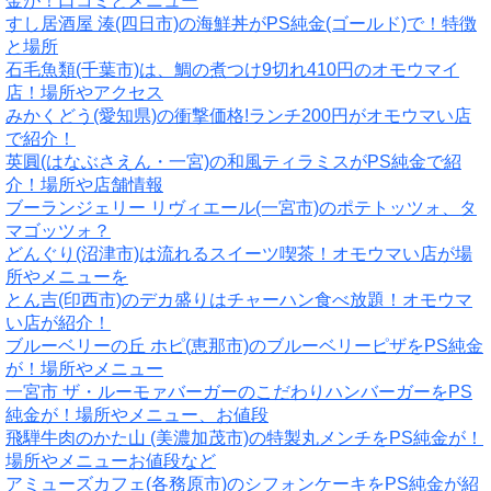
金が！口コミとメニュー
すし居酒屋 湊(四日市)の海鮮丼がPS純金(ゴールド)で！特徴
と場所
石毛魚類(千葉市)は、鯛の煮つけ9切れ410円のオモウマイ
店！場所やアクセス
みかくどう(愛知県)の衝撃価格!ランチ200円がオモウマい店
で紹介！
英圓(はなぶさえん・一宮)の和風ティラミスがPS純金で紹
介！場所や店舗情報
ブーランジェリー リヴィエール(一宮市)のポテトッツォ、タ
マゴッツォ？
どんぐり(沼津市)は流れるスイーツ喫茶！オモウマい店が場
所やメニューを
とん吉(印西市)のデカ盛りはチャーハン食べ放題！オモウマ
い店が紹介！
ブルーベリーの丘 ホピ(恵那市)のブルーベリーピザをPS純金
が！場所やメニュー
一宮市 ザ・ルーモァバーガーのこだわりハンバーガーをPS
純金が！場所やメニュー、お値段
飛騨牛肉のかた山 (美濃加茂市)の特製丸メンチをPS純金が！
場所やメニューお値段など
アミューズカフェ(各務原市)のシフォンケーキをPS純金が紹