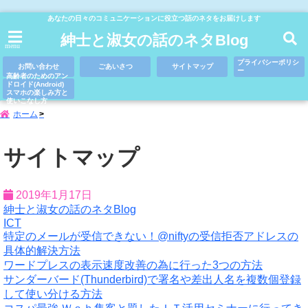
あなたの日々のコミュニケーションに役立つ話のネタをお届けします
紳士と淑女の話のネタBlog
menu
プライバシーポリシ
お問い合わせ
ごあいさつ
サイトマップ
ー
高齢者のためのアン
ドロイド(Android)
スマホの楽しみ方と
使いこなし方
ホーム
サイトマップ
2019年1月17日
紳士と淑女の話のネタBlog
ICT
特定のメールが受信できない！@niftyの受信拒否アドレスの
具体的解決方法
ワードプレスの表示速度改善の為に行った3つの方法
サンダーバード(Thunderbird)で署名や差出人名を複数個登録
して使い分ける方法