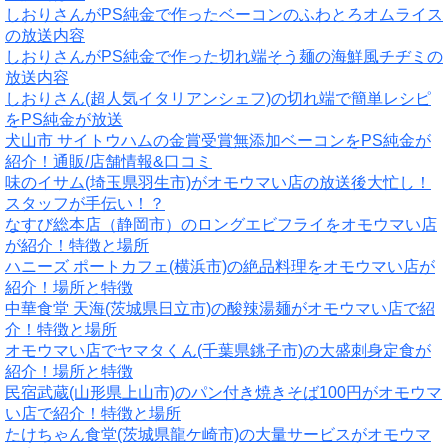
しおりさんがPS純金で作ったベーコンのふわとろオムライス
の放送内容
しおりさんがPS純金で作った切れ端そう麺の海鮮風チヂミの
放送内容
しおりさん(超人気イタリアンシェフ)の切れ端で簡単レシピ
をPS純金が放送
犬山市 サイトウハムの金賞受賞無添加ベーコンをPS純金が
紹介！通販/店舗情報&口コミ
味のイサム(埼玉県羽生市)がオモウマい店の放送後大忙し！
スタッフが手伝い！？
なすび総本店（静岡市）のロングエビフライをオモウマい店
が紹介！特徴と場所
ハニーズ ポートカフェ(横浜市)の絶品料理をオモウマい店が
紹介！場所と特徴
中華食堂 天海(茨城県日立市)の酸辣湯麺がオモウマい店で紹
介！特徴と場所
オモウマい店でヤマタくん(千葉県銚子市)の大盛刺身定食が
紹介！場所と特徴
民宿武蔵(山形県上山市)のパン付き焼きそば100円がオモウマ
い店で紹介！特徴と場所
たけちゃん食堂(茨城県龍ケ崎市)の大量サービスがオモウマ