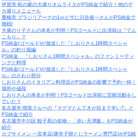
伊賀市 松の家の大盛りオムライスがPS純金で紹介！他のデ
カ盛りメニューも
豊橋市 ブラジリアーナの1ｍピザに川合俊一さんがPS純金で
挑戦!
大盛のり子さんの本名が判明！PSゴールドに出演前は『てん
こもり』？
PS純金(ゴールド)が放送した『しおりさん1時間スペシャ
ル』の釣り堀編
PS純金 『しおりさん1時間スペシャル』のファンミーティ
ングと料理
PS純金(ゴールド)が放送した『しおりさん1時間スペシャ
ル』のさわり部分
しおりさんのイタリアン料理店がPS純金の影響で予約一杯！
場所や値段
しおりさんの本名が判明！PSゴールド出演前に芸能活動をし
ていた？
名古屋市 喫茶クルーの『マグマとんてきが目まで辛い?』と
PS純金で紹介
名古屋市中川区 餃子苑の名物・「赤い天津飯」をPS純金が
紹介
カプサイメン 一宮本店(唐辛子卵とじラーメン専門店)がPS純