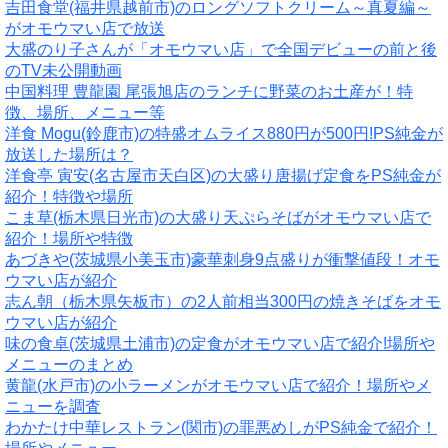
吉田食堂(福井県越前市)のロングソフトクリーム～真夏編～
がオモウマい店で放送
大盛のり子さんが「オモウマい店」で全国デビューの前と後
のTV未公開動画
中国料理 豊龍園 尾張旭店のランチに野菜のお土産が！特
徴、場所、メニュー等
洋食 Mogu(鈴鹿市)の特盛オムライス880円が500円!PS純金が
放送した場所は？
洋食亭 寅安(名古屋市天白区)の大盛り唐揚げ定食をPS純金が
紹介！特徴や場所
こま草(栃木県日光市)の大盛り天ぷらそばがオモウマい店で
紹介！場所や特徴
あづきや(茨城県小美玉市)豪華刺身9点盛りが衝撃値段！オモ
ウマい店が紹介
志ん朝（栃木県矢板市）の2人前相当300円の焼きそばをオモ
ウマい店が紹介
味の食卓(茨城県土浦市)の定食がオモウマい店で紹介!場所や
メニューのまとめ
黄龍(水戸市)の小ラーメンがオモウマい店で紹介！場所やメ
ニューを調査
わかたけ中華レストラン(関市)の罪悪めしがPS純金で紹介！