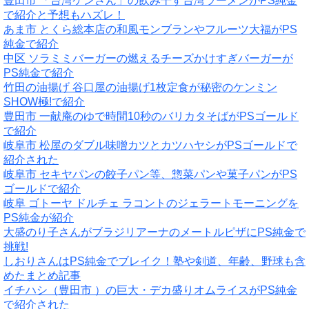
豊田市 「台湾ケンさん」の飲み干す台湾ラーメンがPS純金
で紹介と予想もハズレ！
あま市 とくら総本店の和風モンブランやフルーツ大福がPS
純金で紹介
中区 ソラミミバーガーの燃えるチーズかけすぎバーガーが
PS純金で紹介
竹田の油揚げ 谷口屋の油揚げ1枚定食が秘密のケンミン
SHOW極!で紹介
豊田市 一献庵のゆで時間10秒のバリカタそばがPSゴールド
で紹介
岐阜市 松屋のダブル味噌カツとカツハヤシがPSゴールドで
紹介された
岐阜市 セキヤパンの餃子パン等、惣菜パンや菓子パンがPS
ゴールドで紹介
岐阜 ゴトーヤ ドルチェ ラコントのジェラートモーニングを
PS純金が紹介
大盛のり子さんがブラジリアーナのメートルピザにPS純金で
挑戦!
しおりさんはPS純金でブレイク！塾や剣道、年齢、野球も含
めたまとめ記事
イチハシ（豊田市 ）の巨大・デカ盛りオムライスがPS純金
で紹介された