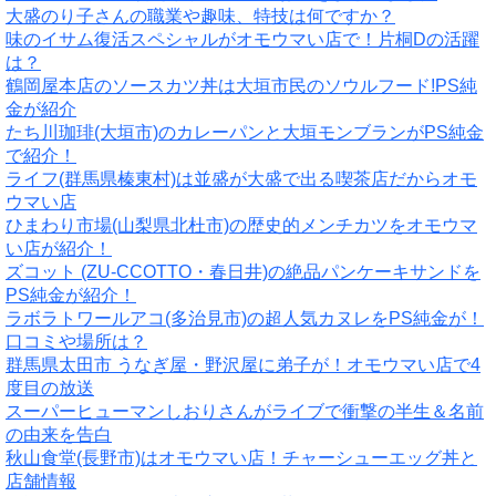
大盛のり子さんの職業や趣味、特技は何ですか？
味のイサム復活スペシャルがオモウマい店で！片桐Dの活躍
は？
鶴岡屋本店のソースカツ丼は大垣市民のソウルフード!PS純
金が紹介
たち川珈琲(大垣市)のカレーパンと大垣モンブランがPS純金
で紹介！
ライフ(群馬県榛東村)は並盛が大盛で出る喫茶店だからオモ
ウマい店
ひまわり市場(山梨県北杜市)の歴史的メンチカツをオモウマ
い店が紹介！
ズコット (ZU-CCOTTO・春日井)の絶品パンケーキサンドを
PS純金が紹介！
ラボラトワールアコ(多治見市)の超人気カヌレをPS純金が！
口コミや場所は？
群馬県太田市 うなぎ屋・野沢屋に弟子が！オモウマい店で4
度目の放送
スーパーヒューマンしおりさんがライブで衝撃の半生＆名前
の由来を告白
秋山食堂(長野市)はオモウマい店！チャーシューエッグ丼と
店舗情報