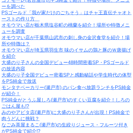
コナモーレ(名古屋市)がPS純金で紹介！特徴や場所、メニュ
ーを調べた
PSゴールド「我が家だけのごちそう」はチャ王直伝チャオト
ーストの作り方
オモウマい店が栃木県塩谷町の桃蘭を紹介！場所や特徴メニ
ューを調査
オモウマい店が千葉県山武市の刺し身の金沢食堂を紹介！場
所や特徴は？
オモウマい店が埼玉県羽生市 味のイサムの鶏と豚のＷ唐揚げ
を紹介
大盛のり子さんの全国デビュー48時間密着SP・PSゴールド
の放送内容
大盛のり子全国デビュー密着SPと感動秘話や学生時代の体型
をPS純金で放送
モンタナベーカリー(瀬戸市) のパン食べ放題ランチをPS純金
が紹介！
PS純金がとうふ屋しろ(瀬戸市)のすくい豆腐を紹介！しろの
ごはん屋も!?
みのやアピタ店(瀬戸市)に大盛のり子さんが出現！PS純金で
肉うどんに挑戦？
なごみ茶屋まるこ(瀬戸市)の生絞りジュース・フルーツ付き
がPS純金で紹介!?