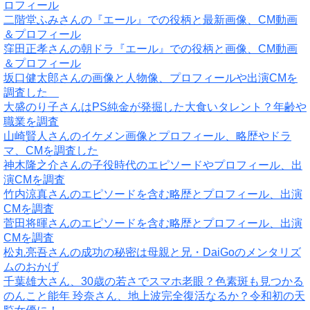
ロフィール
二階堂ふみさんの『エール』での役柄と最新画像、CM動画
＆プロフィール
窪田正孝さんの朝ドラ『エール』での役柄と画像、CM動画
＆プロフィール
坂口健太郎さんの画像と人物像、プロフィールや出演CMを
調査した
大盛のり子さんはPS純金が発掘した大食いタレント？年齢や
職業を調査
山崎賢人さんのイケメン画像とプロフィール、略歴やドラ
マ、CMを調査した
神木隆之介さんの子役時代のエピソードやプロフィール、出
演CMを調査
竹内涼真さんのエピソードを含む略歴とプロフィール、出演
CMを調査
菅田将暉さんのエピソードを含む略歴とプロフィール、出演
CMを調査
松丸亮吾さんの成功の秘密は母親と兄・DaiGoのメンタリズ
ムのおかげ
千葉雄大さん、30歳の若さでスマホ老眼？色素斑も見つかる
のんこと能年 玲奈さん、地上波完全復活なるか？令和初の天