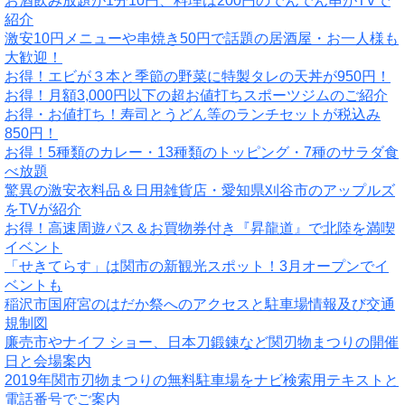
お酒飲み放題が1分10円、料理は200円のでんでん串がTVで
紹介
激安10円メニューや串焼き50円で話題の居酒屋・お一人様も
大歓迎！
お得！エビが３本と季節の野菜に特製タレの天丼が950円！
お得！月額3,000円以下の超お値打ちスポーツジムのご紹介
お得・お値打ち！寿司とうどん等のランチセットが税込み
850円！
お得！5種類のカレー・13種類のトッピング・7種のサラダ食
べ放題
驚異の激安衣料品＆日用雑貨店・愛知県刈谷市のアップルズ
をTVが紹介
お得！高速周遊パス＆お買物券付き『昇龍道』で北陸を満喫
イベント
「せきてらす」は関市の新観光スポット！3月オープンでイ
ベントも
稲沢市国府宮のはだか祭へのアクセスと駐車場情報及び交通
規制図
廉売市やナイフ ショー、日本刀鍛錬など関刃物まつりの開催
日と会場案内
2019年関市刃物まつりの無料駐車場をナビ検索用テキストと
電話番号でご案内