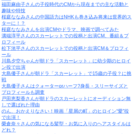
福田麻由子さんの子役時代のCMから現在までの主な活動と
趣味や特技
桜庭ななみさんの中国語力はNHKも巻き込み将来は世界的ス
ターに！？
桜庭ななみさんを出演CMやドラマ、映画で調べてみた
溝端淳平さんのスカーレットでの役柄と出演CM、番組＆プ
ロフィール
松下洸平さんのスカーレットでの役柄と出演CM＆プロフィ
ール
川島夕空ちゃんが朝ドラ「スカーレット」に幼少期のヒロイ
ン役で出演
大島優子さんが朝ドラ「スカーレット」で15歳の子役？に挑
戦
大島優子さんはクォーターorハーフ?身長・スリーサイズと
プロフィールも調査
戸田恵梨香さんが朝ドラのスカーレットにオーディション無
しで選ばれた理由
のん、おかえりなさい！映画「星屑の町」のヒロイン“愛”役
で出演！
榮倉奈々さんの気になる髪型・お気に入りのヘアスタイルは
どれ？