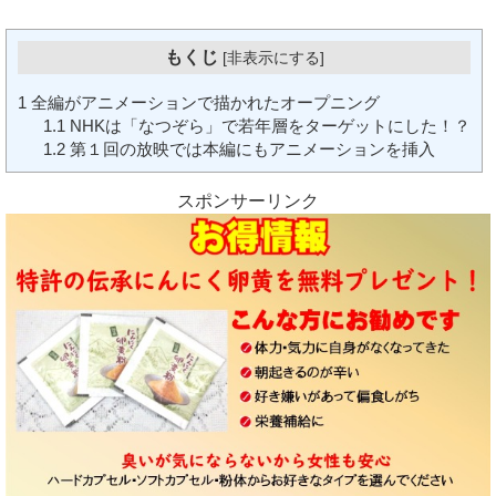
もくじ
[
非表示にする
]
1
全編がアニメーションで描かれたオープニング
1.1
NHKは「なつぞら」で若年層をターゲットにした！？
1.2
第１回の放映では本編にもアニメーションを挿入
スポンサーリンク