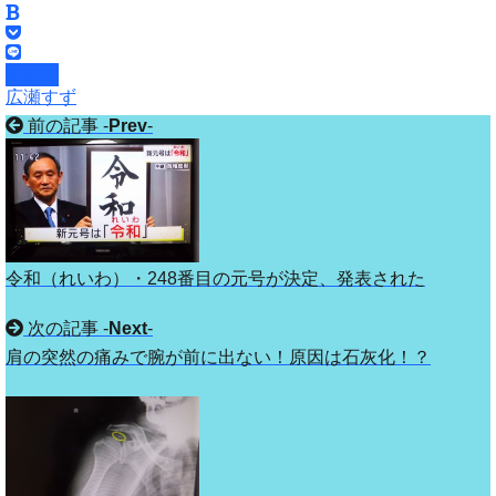
テレビ
広瀬すず
前の記事 -
Prev
-
令和（れいわ）・248番目の元号が決定、発表された
次の記事 -
Next
-
肩の突然の痛みで腕が前に出ない！原因は石灰化！？