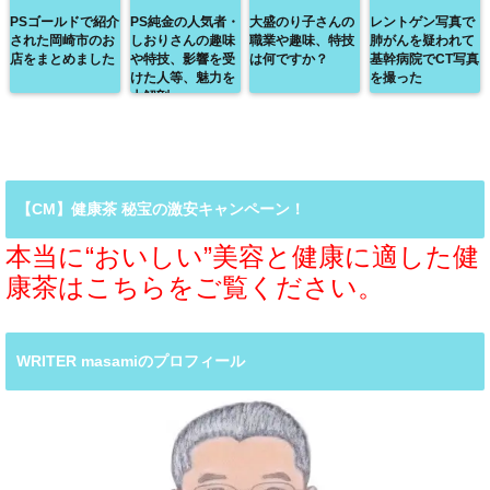
PSゴールドで紹介
PS純金の人気者・
大盛のり子さんの
レントゲン写真で
された岡崎市のお
しおりさんの趣味
職業や趣味、特技
肺がんを疑われて
店をまとめました
や特技、影響を受
は何ですか？
基幹病院でCT写真
けた人等、魅力を
を撮った
大解剖
【CM】健康茶 秘宝の激安キャンペーン！
本当に“おいしい”美容と健康に適した健
康茶はこちらをご覧ください。
WRITER masamiのプロフィール