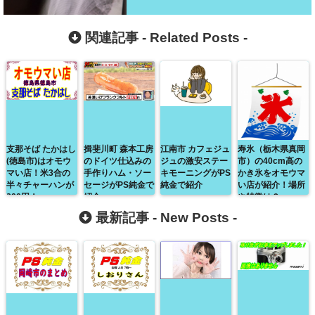
関連記事 -
Related Posts
-
支那そば たかはし
揖斐川町 森本工房
江南市 カフェジュ
寿氷（栃木県真岡
(徳島市)はオモウ
のドイツ仕込みの
ジュの激安ステー
市）の40cm高の
マい店！米3合の
手作りハム・ソー
キモーニングがPS
かき氷をオモウマ
半々チャーハンが
セージがPS純金で
純金で紹介
い店が紹介！場所
300円！
紹介
や特徴は？
最新記事 -
New Posts
-