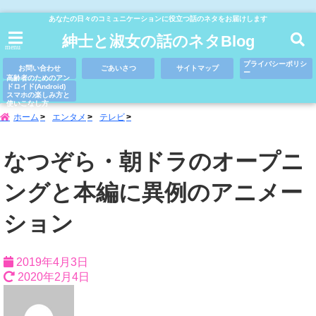
あなたの日々のコミュニケーションに役立つ話のネタをお届けします
紳士と淑女の話のネタBlog
menu
プライバシーポリシ
お問い合わせ
ごあいさつ
サイトマップ
ー
高齢者のためのアン
ドロイド(Android)
スマホの楽しみ方と
使いこなし方
ホーム
エンタメ
テレビ
なつぞら・朝ドラのオープニ
ングと本編に異例のアニメー
ション
2019年4月3日
2020年2月4日