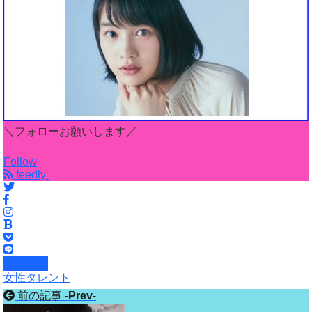
＼フォローお願いします／
Follow
feedly
タレント
女性タレント
前の記事 -
Prev
-