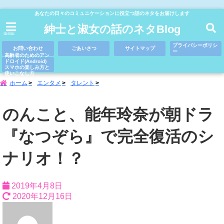
あなたの日々のコミュニケーションに役立つ話のネタをお届けします
紳士と淑女の話のネタBlog
menu
プライバシーポリシ
お問い合わせ
ごあいさつ
サイトマップ
ー
高齢者のためのアン
ドロイド(Android)
スマホの楽しみ方と
使いこなし方
ホーム
エンタメ
タレント
のんこと、能年玲奈が朝ドラ
『なつぞら』で完全復活のシ
ナリオ！？
2019年4月8日
2020年12月16日