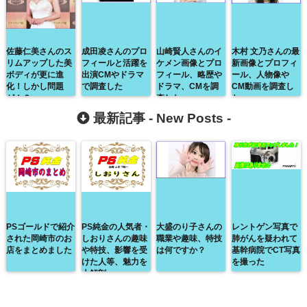
佐藤仁美さんのス
成田凌さんのプロ
山崎賢人さんのイ
木村 文乃さんの最
リムアップした美
フィールと活躍を
ケメン画像とプロ
新画像とプロフィ
ボディが更に進
出演CMやドラマ
フィール、略歴や
ール、人物像や
化！しかし問題
で調査した
ドラマ、CMを調
CM動画を調査し
が！？
査した
た
最新記事 -
New Posts
-
PSゴールドで紹介
PS純金の人気者・
大盛のり子さんの
レントゲン写真で
された岡崎市のお
しおりさんの趣味
職業や趣味、特技
肺がんを疑われて
店をまとめました
や特技、影響を受
は何ですか？
基幹病院でCT写真
けた人等、魅力を
を撮った
大解剖