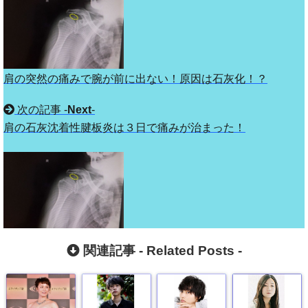
肩の突然の痛みで腕が前に出ない！原因は石灰化！？
次の記事 -
Next
-
肩の石灰沈着性腱板炎は３日で痛みが治まった！
関連記事 -
Related Posts
-