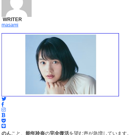
WRITER
masami
のん
こと、
能年玲奈
の
完全復活
を望む声が急増しています。