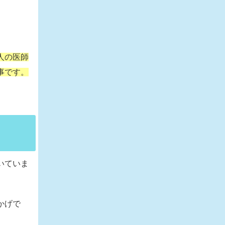
人の医師
事です。
いていま
かげで