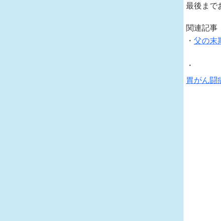
最後まで
関連記事
・
父の末
・
胃がん闘