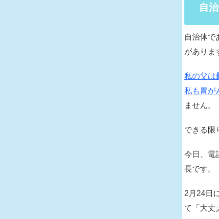
自治
自治体で
がありま
私の父は
私も胃が
ません。
できる限
今日、電
長です。
2月24
て「大丈