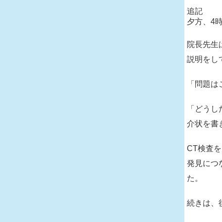
追記
夕方、4
院長先生
説明をし
「問題は
「どうし
介状を書
CT検査
発見につ
た。
続きは、