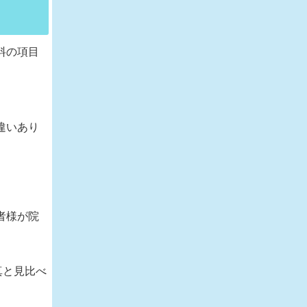
料の項目
違いあり
者様が院
真と見比べ