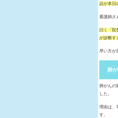
話が本日
看護師さ
曰く「院
が診断す
早い方が
肺が
肺がんの
した。
理由は、
す。