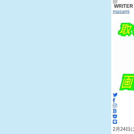
WRITER
masami
2月24日