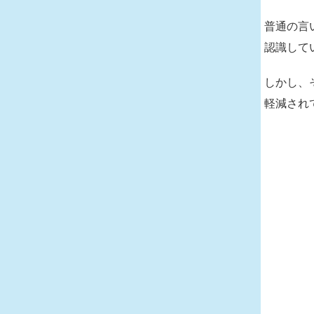
普通の言
認識して
しかし、
軽減され