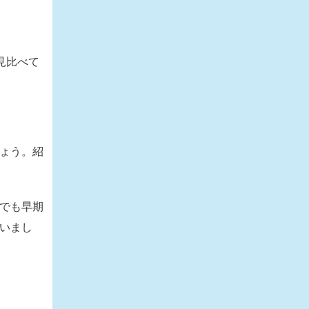
見比べて
しょう。紹
悪でも早期
いまし