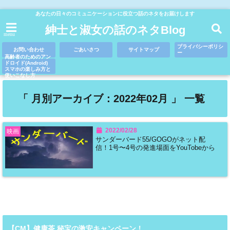
あなたの日々のコミュニケーションに役立つ話のネタをお届けします
紳士と淑女の話のネタBlog
menu
プライバシーポリシ
お問い合わせ
ごあいさつ
サイトマップ
ー
高齢者のためのアン
ドロイド(Android)
スマホの楽しみ方と
使いこなし方
「 月別アーカイブ：2022年02月 」 一覧
2022/02/28
映画
サンダーバード55/GOGOがネット配
信！1号〜4号の発進場面をYouTobeから
【CM】健康茶 秘宝の激安キャンペーン！