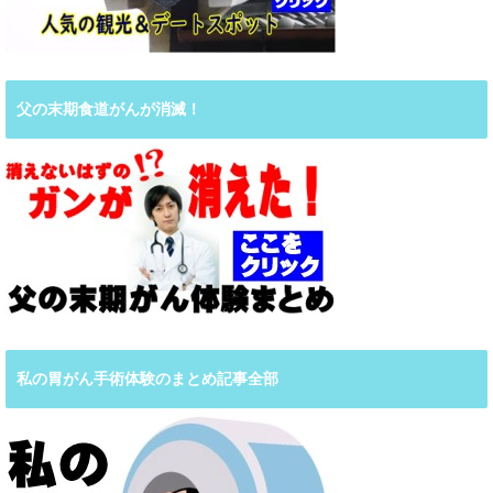
父の末期食道がんが消滅！
私の胃がん手術体験のまとめ記事全部