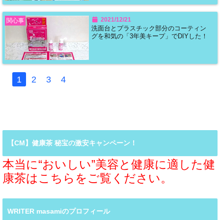
2021/12/21
関心事
洗面台とプラスチック部分のコーティン
グを和気の「3年美キープ」でDIYした！
1
2
3
4
【CM】健康茶 秘宝の激安キャンペーン！
本当に“おいしい”美容と健康に適した健
康茶はこちらをご覧ください。
WRITER masamiのプロフィール