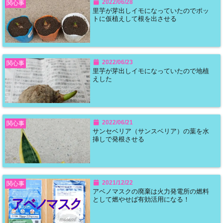
2022/06/28
関心事
里芋が芽出しイモになっていたのでポッ
トに仮植えして根を出させる
2022/06/23
関心事
里芋が芽出しイモになっていたので地植
えした
2022/06/21
関心事
サンセベリア（サンスベリア）の葉を水
挿しで発根させる
2021/12/22
関心事
アベノマスクの廃棄は火力発電所の燃料
として燃やせば有効活用になる！