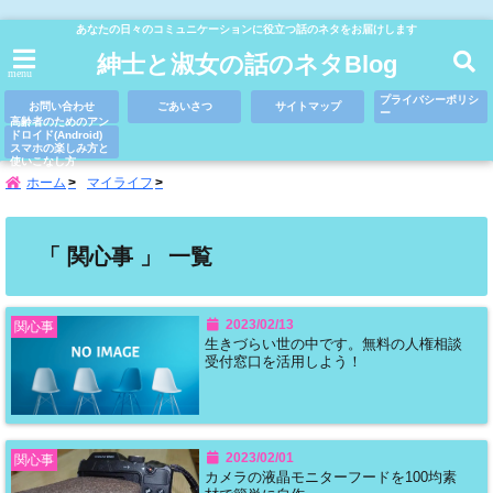
あなたの日々のコミュニケーションに役立つ話のネタをお届けします
紳士と淑女の話のネタBlog
menu
プライバシーポリシ
お問い合わせ
ごあいさつ
サイトマップ
ー
高齢者のためのアン
ドロイド(Android)
スマホの楽しみ方と
使いこなし方
ホーム
マイライフ
「 関心事 」 一覧
2023/02/13
関心事
生きづらい世の中です。無料の人権相談
受付窓口を活用しよう！
2023/02/01
関心事
カメラの液晶モニターフードを100均素