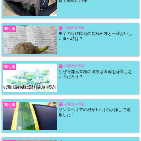
材で簡単に自作
2022/10/26
関心事
里芋の収穫時期の見極め方と一番おいし
い食べ時は？
2022/09/02
関心事
なぜ阿部元首相の遺族は国葬を辞退しな
いのだろう？
2022/08/02
関心事
サンスベリアの根が1ヶ月の水挿しで発
根した！