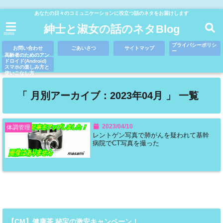
あなたの日々のコミュニケーションに役立つ話のネタをお届けします
紳士と淑女の話のネタBlog
menu
プライバシーポリシ
お問い合わせ
ごあいさつ
サイトマップ
ー
高齢者のためのアン
ドロイド(Android)
スマホの楽しみ方と
使いこなし方
「 月別アーカイブ：2023年04月 」 一覧
2023/04/10
体調管理
レントゲン写真で肺がんを疑われて基幹
病院でCT写真を撮った
【CM】健康茶 秘宝の激安キャンペーン！