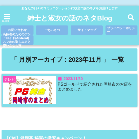
あなたの日々のコミュニケーションに役立つ話のネタをお届けします
紳士と淑女の話のネタBlog
menu
プライバシーポリシ
お問い合わせ
ごあいさつ
サイトマップ
ー
高齢者のためのアン
ドロイド(Android)
スマホの楽しみ方と
使いこなし方
「 月別アーカイブ：2023年11月 」 一覧
2023/11/30
テレビ
PSゴールドで紹介された岡崎市のお店を
まとめました
【CM】健康茶 秘宝の激安キャンペーン！