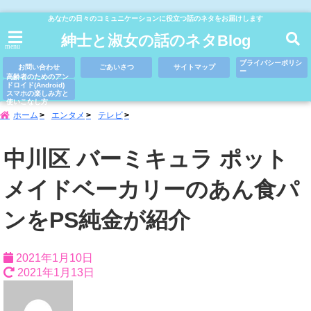
あなたの日々のコミュニケーションに役立つ話のネタをお届けします
紳士と淑女の話のネタBlog
menu
プライバシーポリシ
お問い合わせ
ごあいさつ
サイトマップ
ー
高齢者のためのアン
ドロイド(Android)
スマホの楽しみ方と
使いこなし方
ホーム
エンタメ
テレビ
中川区 バーミキュラ ポット
メイドベーカリーのあん食パ
ンをPS純金が紹介
2021年1月10日
2021年1月13日