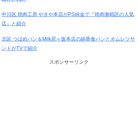
中川区 焼肉工房 やきや本店がPS純金で『焼肉激戦区の人気
店』と紹介
北区 つばめパン＆Milk尼ヶ坂本店の絹香食パンとオムレツサ
ンドがTVで紹介
スポンサーリンク