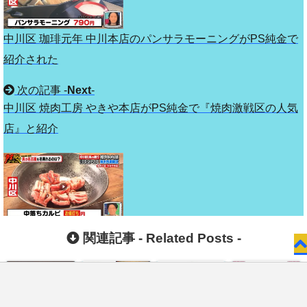
中川区 珈琲元年 中川本店のパンサラモーニングがPS純金で
紹介された
次の記事 -
Next
-
中川区 焼肉工房 やきや本店がPS純金で『焼肉激戦区の人気
店』と紹介
関連記事 -
Related Posts
-
お問い合わせ