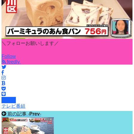
＼フォローお願いします／
Follow
feedly
テレビ
テレビ番組
前の記事 -
Prev
-