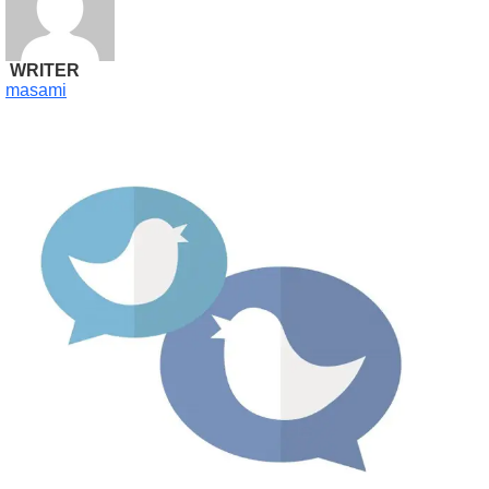
WRITER
masami