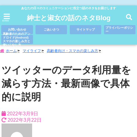
あなたの日々のコミュニケーションに役立つ話のネタをお届けします
紳士と淑女の話のネタBlog
menu
プライバシーポリシ
お問い合わせ
ごあいさつ
サイトマップ
ー
高齢者のためのアン
ドロイド(Android)
スマホの楽しみ方と
使いこなし方
ホーム
マイライフ
高齢者向け・スマホの楽しみ方
ツイッターのデータ利用量を
減らす方法・最新画像で具体
的に説明
2022年3月9日
2022年3月22日