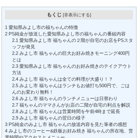
もくじ
[
非表示にする
]
1
愛知県みよし市の福ちゃんの特徴
2
PS純金が放送した愛知県みよし市の福ちゃんの番組内容
2.1
愛知県みよし市 福ちゃんの２階が自宅のお店をPSスタ
ッフが発見
2.2
みよし市 福ちゃんの巨大お好み焼きモーニング400円
とは
2.3
愛知県みよし市 福ちゃんのお好み焼きのテイクアウト
方法
2.4
みよし市 福ちゃんは全ての料理が大盛り！？
2.5
みよし市 福ちゃんはランチもお値打ち500円で、ごは
んのお変わり無料！
2.6
みよし市 福ちゃんのランチメニューは日替わり
2.7
福ちゃんのママさんがお店の二階が自宅の利点を解説
2.8
みよし市 福ちゃんは営業時間を午前4時まで延長
2.9
みよし市 福ちゃんの翌日の様子
3
PS純金のみよし市 福ちゃんの放送内容を見た筆者の感想
4
みよし市のコーヒー&鉄板お好み焼き 福ちゃんの所在地、営
業時間やアクセスとメニュー