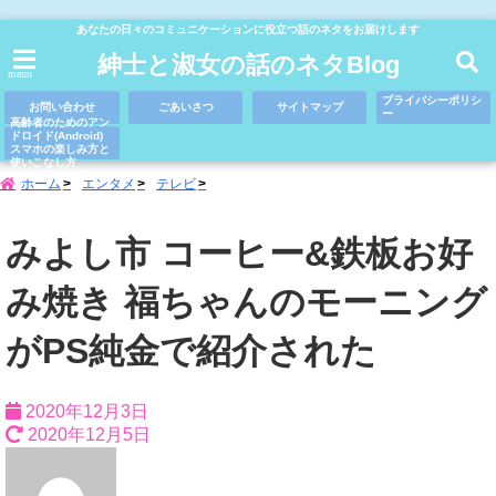
あなたの日々のコミュニケーションに役立つ話のネタをお届けします
紳士と淑女の話のネタBlog
menu
プライバシーポリシ
お問い合わせ
ごあいさつ
サイトマップ
ー
高齢者のためのアン
ドロイド(Android)
スマホの楽しみ方と
使いこなし方
ホーム
エンタメ
テレビ
みよし市 コーヒー&鉄板お好
み焼き 福ちゃんのモーニング
がPS純金で紹介された
2020年12月3日
2020年12月5日