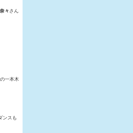
 奈々
さん
ンの一本木
ダンスも