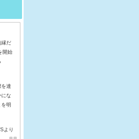
無縁だ
を開始
る
標を達
かにな
とを明
NEWSより