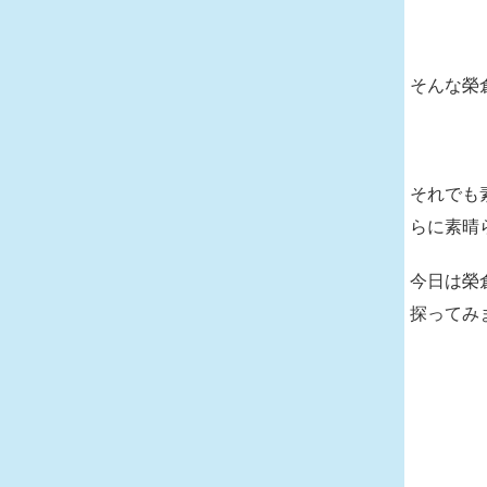
そんな榮
それでも
らに素晴
今日は榮
探ってみ