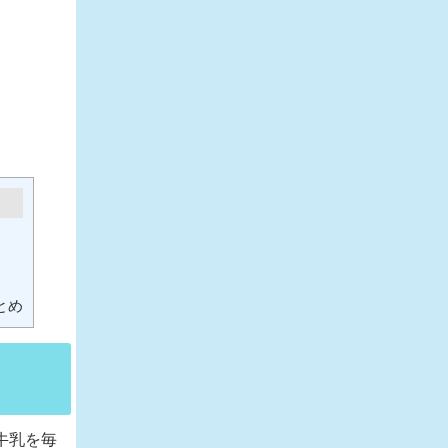
とめ
牛乳を毎