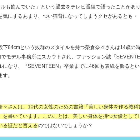
トルも飲んでいた」という過去をテレビ番組で語ったことがあ
を気にするあまり、つい猫背になってしまうクセがあるとも・
股下84cmという抜群のスタイルを持つ榮倉奈々さんは14歳の
」前でモデル事務所にスカウトされ、ファッション誌『SEVENTE
ルになり、『SEVENTEEN』卒業までに46回も表紙を飾ると
ます。
奈々さんは、10代の女性のための書籍『美しい身体を作る教科
）を書いています。このことは、美しい身体を持つ女優として
いる証だと言える
のではないでしょうか？