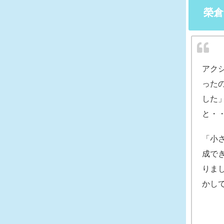
榮倉
アク
った
した
と・
「小
成で
りま
かし