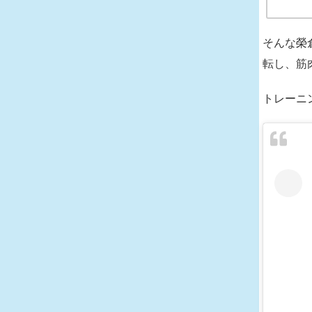
そんな榮
転し、筋
トレーニ