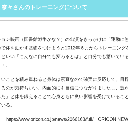
 奈々さんのトレーニングについて
ション映画（図書館戦争かな？）の出演をきっかけに「運動に
ので体を動かす基礎をつけようと2012年６月からトレーニング
」といい「こんなに自分でも変わるとは」と自分でも驚いてい
・・。
さいことを積み重ねると身体は素直なので確実に反応して、目
きるのが気持ちいい。内面的にも自信につながりましたし、豊
した」と体を鍛えることで心身ともに良い影響を受けているこ
ている。
https://www.oricon.co.jp/news/2066163/full/ ORICON 