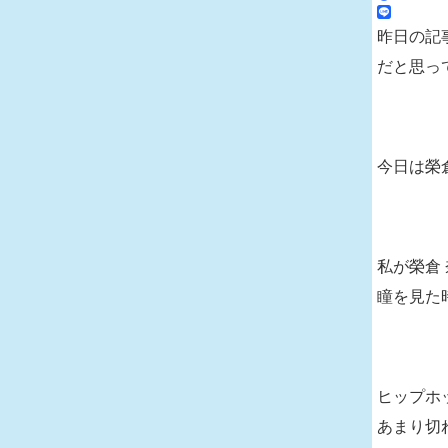
昨日の記
だと思っ
今日は榮
私が榮倉
瞳を見た
ヒップホ
あまり切