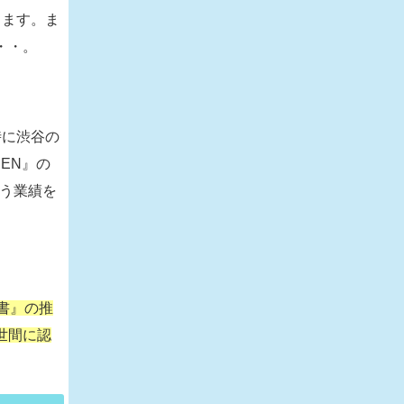
ります。ま
・・。
時に渋谷の
EN』の
いう業績を
書』の推
世間に認