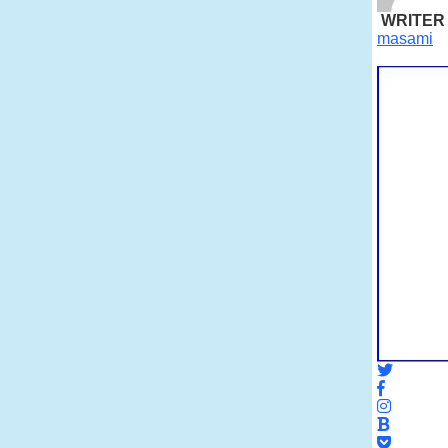
WRITER
masami