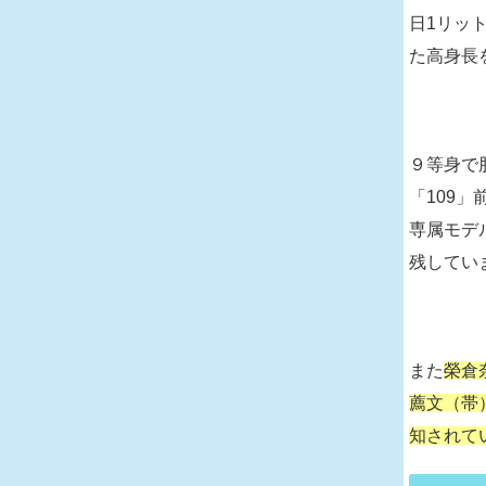
日1リッ
た高身長
９等身で
「109
専属モデ
残してい
また
榮倉
薦文（帯
知されて