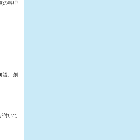
点の料理
併設、創
が付いて