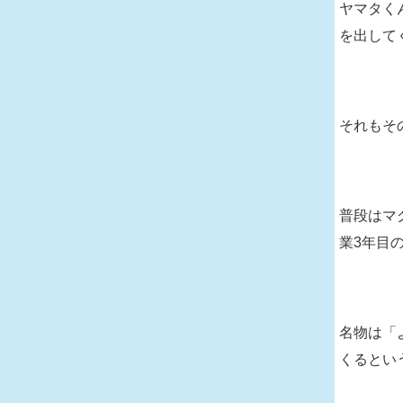
ヤマタく
を出して
それもそ
普段はマ
業3年目
名物は「
くるとい