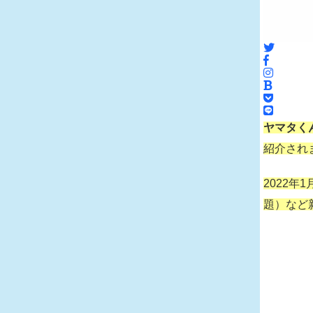
ヤマタく
紹介され
2022年
題）など