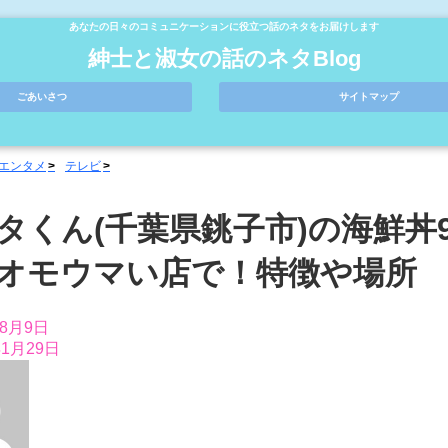
あなたの日々のコミュニケーションに役立つ話のネタをお届けします
紳士と淑女の話のネタBlog
ごあいさつ
サイトマップ
エンタメ
テレビ
タくん(千葉県銚子市)の海鮮丼9
オモウマい店で！特徴や場所
年8月9日
年1月29日