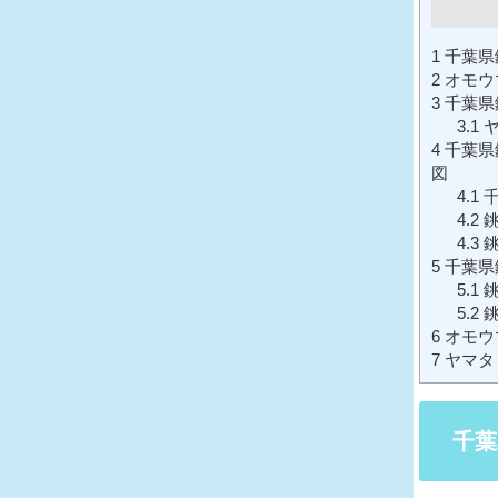
1
千葉県
2
オモウ
3
千葉県
3.1
ヤ
4
千葉県
図
4.1
千
4.2
銚
4.3
銚
5
千葉県
5.1
銚
5.2
銚
6
オモウマ
7
ヤマタ
千葉