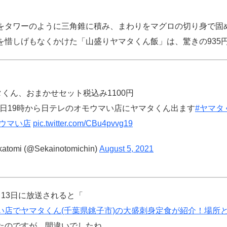
をタワーのように三角錐に積み、まわりをマグロの切り身で固
を惜しげもなくかけた「山盛りヤマタくん飯」は、驚きの935
くん、おまかせセット税込み1100円
10日19時から日テレのオモウマい店にヤマタくん出ます
#ヤマタ
モウマい店
pic.twitter.com/CBu4pvvg19
atomi (@Sekainotomichin)
August 5, 2021
月13日に放送されると「
い店でヤマタくん(千葉県銚子市)の大盛刺身定食が紹介！場所
たのですが、間違いでしたね。