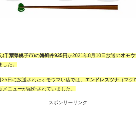
ん
(
千葉県銚子市
)の
海鮮丼935円
が2021年8月10日放送の
オモウ
ました。
1月25日に放送されたオモウマい店では、
エンドレスツナ
（マグ
新メニューが紹介されていました。
スポンサーリンク