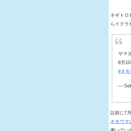
ネギトロ
らイクラ
ヤマタ
8月
#オ
— Sek
以前に7
オモウマ
書いてい