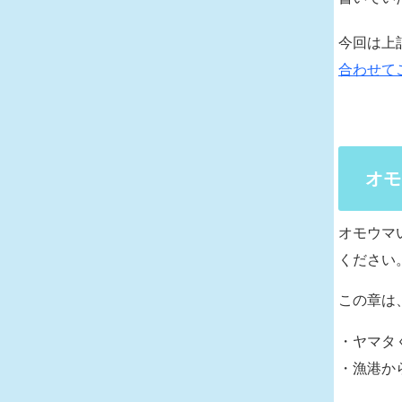
今回は上
合わせて
オモ
オモウマ
ください
この章は
・ヤマタ
・漁港か