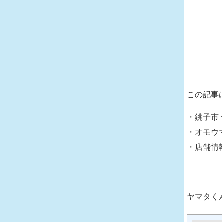
この記事
・銚子市
・オモウ
・店舗情
ヤマタく