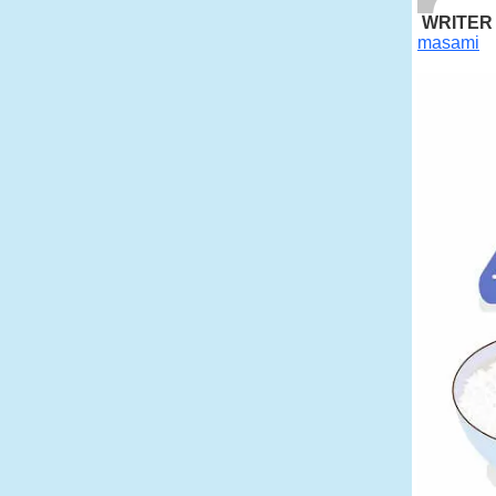
WRITER
masami