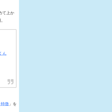
めて上か
円。
くん
と特徴
」を