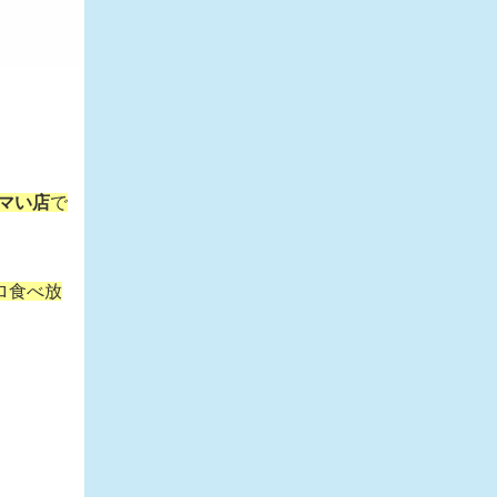
マい店
で
ロ食べ放