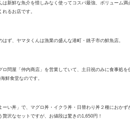
んは新鮮な魚介を惜しみなく使ってコスパ最強、ボリューム満
くれるお店です。
のはず、ヤマタくんは漁業の盛んな港町・銚子市の鮮魚店。
グロ問屋「仲内商店」を営業していて、土日祝のみに食事処を
の海鮮食堂なのです。
よーい丼」で、マグロ丼・イクラ丼・日替わり丼２種におかず
う贅沢なセットですが、お値段は驚きの1,650円！