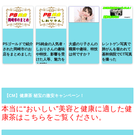
PSゴールドで紹介
PS純金の人気者・
大盛のり子さんの
レントゲン写真で
された岡崎市のお
しおりさんの趣味
職業や趣味、特技
肺がんを疑われて
店をまとめました
や特技、影響を受
は何ですか？
基幹病院でCT写真
けた人等、魅力を
を撮った
大解剖
【CM】健康茶 秘宝の激安キャンペーン！
本当に“おいしい”美容と健康に適した健
康茶はこちらをご覧ください。