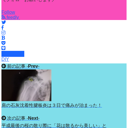
Follow
feedly
マイライフ
DIY
前の記事 -
Prev
-
肩の石灰沈着性腱板炎は３日で痛みが治まった！
次の記事 -
Next
-
平成最後の桜の散り際に「花は散るから美しい」と