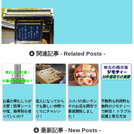
関連記事 -
Related Posts
-
お墓の草むしりが
老人になってから
コスパの良いラン
手数料も利用料も
大変！防草シート
でも新しい仲間つ
チのお店を関市で
無料のジモティー
や塩、除草剤を使
くりにチャレン
新規開拓しまし
で終活！ トラブル
っていいの？
ジ！
た！
回避と取引方法
最新記事 -
New Posts
-