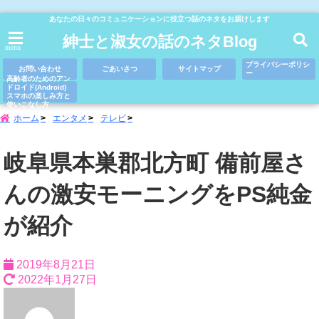
あなたの日々のコミュニケーションに役立つ話のネタをお届けします
紳士と淑女の話のネタBlog
menu
プライバシーポリシ
お問い合わせ
ごあいさつ
サイトマップ
ー
高齢者のためのアン
ドロイド(Android)
スマホの楽しみ方と
使いこなし方
ホーム
エンタメ
テレビ
岐阜県本巣郡北方町 備前屋さ
んの激安モーニングをPS純金
が紹介
2019年8月21日
2022年1月27日