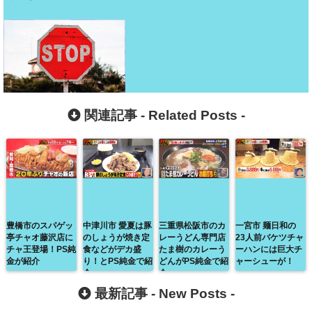
関連記事 -
Related Posts
-
豊橋市のスパゲッ
中津川市 愛夏は豚
三重県松阪市のカ
一宮市 麺日和の
亭チャオ藤沢店に
のしょうが焼き定
レーうどん専門店
23人前バケツチャ
チャ王登場！PS純
食などがデカ盛
たま樹のカレーう
ーハンには巨大チ
金が紹介
り！とPS純金で紹
どんがPS純金で紹
ャーシューが！
介
介
最新記事 -
New Posts
-