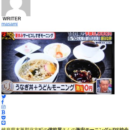
WRITER
masami
岐阜県本巣郡北方町の
備前屋
さんの
激安モーニング
が
PS
純金