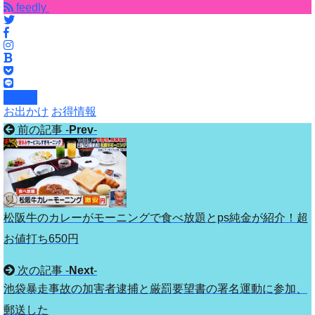
feedly
テレビ
お出かけ
お得情報
前の記事 -
Prev
-
松阪牛のカレーがモーニングで食べ放題とps純金が紹介！超
お値打ち650円
次の記事 -
Next
-
池袋暴走事故の加害者逮捕と厳罰要望書の署名運動に参加、
郵送した