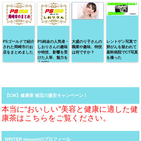
PSゴールドで紹介
PS純金の人気者・
大盛のり子さんの
レントゲン写真で
された岡崎市のお
しおりさんの趣味
職業や趣味、特技
肺がんを疑われて
店をまとめました
や特技、影響を受
は何ですか？
基幹病院でCT写真
けた人等、魅力を
を撮った
大解剖
【CM】健康茶 秘宝の激安キャンペーン！
本当に“おいしい”美容と健康に適した健
康茶はこちらをご覧ください。
WRITER masamiのプロフィール