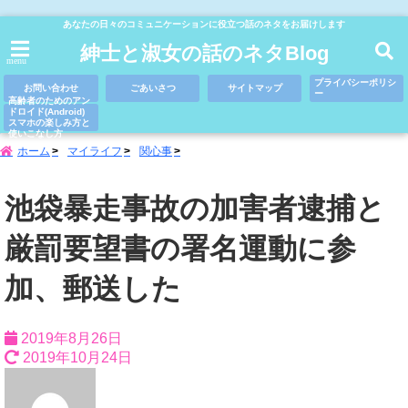
あなたの日々のコミュニケーションに役立つ話のネタをお届けします
紳士と淑女の話のネタBlog
menu
プライバシーポリシ
お問い合わせ
ごあいさつ
サイトマップ
ー
高齢者のためのアン
ドロイド(Android)
スマホの楽しみ方と
使いこなし方
ホーム
マイライフ
関心事
池袋暴走事故の加害者逮捕と
厳罰要望書の署名運動に参
加、郵送した
2019年8月26日
2019年10月24日