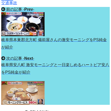
交通事故
前の記事 -
Prev
-
岐阜県本巣郡北方町 備前屋さんの激安モーニングをPS純金
が紹介
次の記事 -
Next
-
岐阜県安八町 激安モーニングと一日楽しめるハートピア安八
をPS純金が紹介