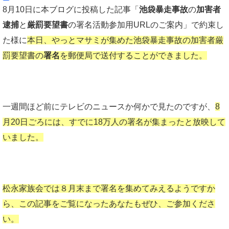
8月10日に本ブログに投稿した記事「
池袋暴走事故
の
加害者
逮捕
と
厳罰要望書
の署名活動参加用URLのご案内」で約束し
た様に
本日、やっとマサミが集めた池袋暴走事故の加害者厳
罰要望書の
署名
を郵便局で送付することができました。
一週間ほど前にテレビのニュースか何かで見たのですが、
8
月20日ごろには、すでに18万人の署名が集まったと放映して
いました。
松永家族会では８月末まで署名を集めてみえるようですか
ら、この記事をご覧になったあなたもぜひ、ご参加くださ
い。