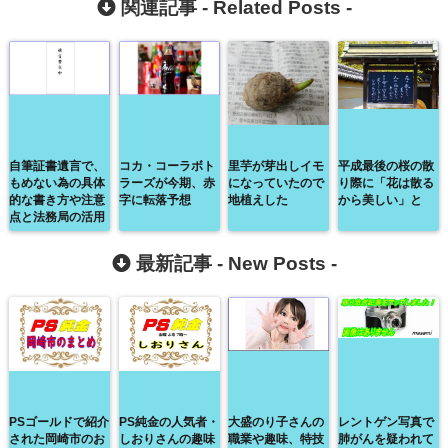
関連記事 -
Related Posts
-
自筆証書遺言で、
コカ・コーラボト
里芋が芽出しイモ
平成最後の桜の散
もめない為の具体
ラーズが今期、赤
になっていたので
り際に「花は散る
的な書き方や注意
字に転落予想
地植えした
から美しい」と
点と法務局の活用
最新記事 -
New Posts
-
PSゴールドで紹介
PS純金の人気者・
大盛のり子さんの
レントゲン写真で
された岡崎市のお
しおりさんの趣味
職業や趣味、特技
肺がんを疑われて