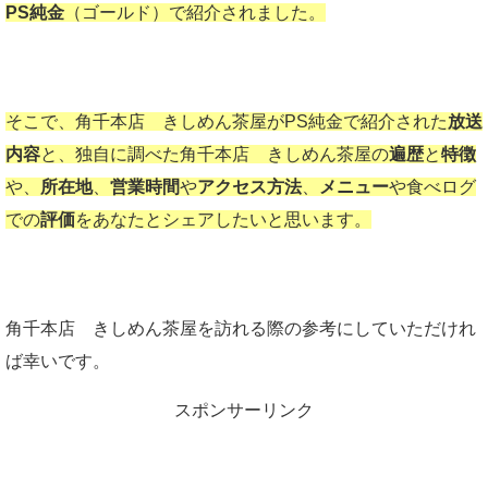
PS純金
（ゴールド）で紹介されました。
そこで、角千本店 きしめん茶屋がPS純金で紹介された
放送
内容
と、独自に調べた角千本店 きしめん茶屋の
遍歴
と
特徴
や、
所在地
、
営業時間
や
アクセス方法
、
メニュー
や食べログ
での
評価
をあなたとシェアしたいと思います。
角千本店 きしめん茶屋を訪れる際の参考にしていただけれ
ば幸いです。
スポンサーリンク