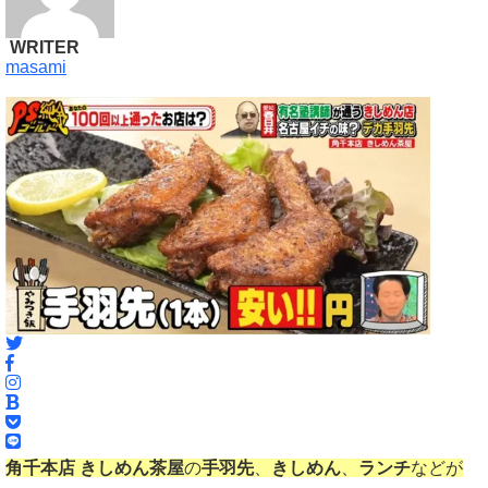
WRITER
masami
角千本店 きしめん茶屋
の
手羽先
、
きしめん
、
ランチ
などが