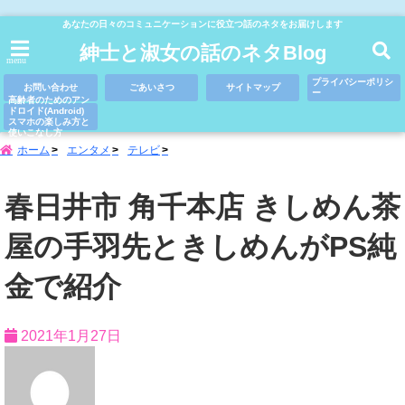
あなたの日々のコミュニケーションに役立つ話のネタをお届けします
紳士と淑女の話のネタBlog
menu
プライバシーポリシ
お問い合わせ
ごあいさつ
サイトマップ
ー
高齢者のためのアン
ドロイド(Android)
スマホの楽しみ方と
使いこなし方
ホーム
エンタメ
テレビ
春日井市 角千本店 きしめん茶
屋の手羽先ときしめんがPS純
金で紹介
2021年1月27日