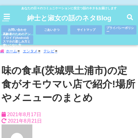
あなたの日々のコミュニケーションに役立つ話のネタをお届けします
紳士と淑女の話のネタBlog
menu
プライバシーポリシ
お問い合わせ
ごあいさつ
サイトマップ
ー
高齢者のためのアン
ドロイド(Android)
スマホの楽しみ方と
使いこなし方
ホーム
エンタメ
テレビ
味の食卓(茨城県土浦市)の定
食がオモウマい店で紹介!場所
やメニューのまとめ
2021年8月17日
2021年8月21日