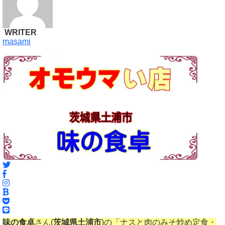
WRITER
masami
味の食卓
さん(
茨城県土浦市
)の「ナスと肉のみそ炒め定食・