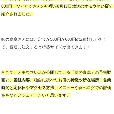
600円」などたくさんの料理が8月17日放送の
オモウマい店
で
紹介されました。
味の食卓さんには、定食が500円か600円の2種類しか無く
て、普通に注文すると特盛サイズが出てきます！
そこで、オモウマい店が公開している「味の食卓」の
予告動
画
と、
番組内容
、独自に調べたお店の
特徴
や
所在場所
、
営業
時間
と
定休日
や
アクセス方法
、
メニュー
や食べログでの
評価
をあなたとシェアしたいと思います。