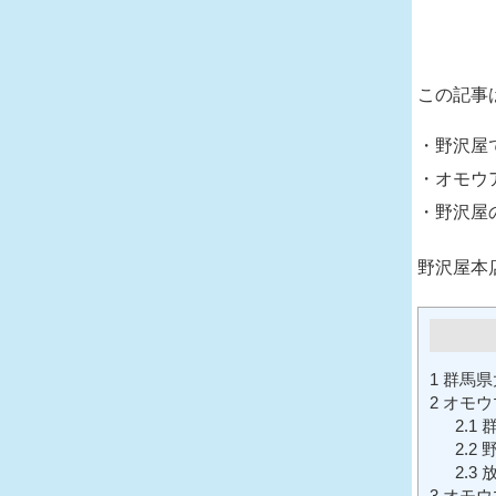
この記事
・野沢屋
・オモウ
・野沢屋
野沢屋本
1
群馬県
2
オモウ
2.1
群
2.2
野
2.3
放
3
オモウ