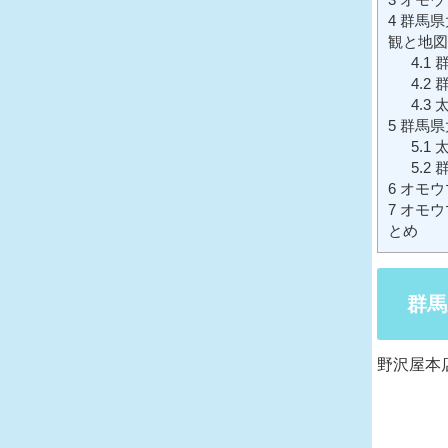
4
群馬県
観と地図
4.1
群
4.2
群
4.3
太
5
群馬県
5.1
太
5.2
群
6
オモウマ
7
オモウ
とめ
群馬
野沢屋本店