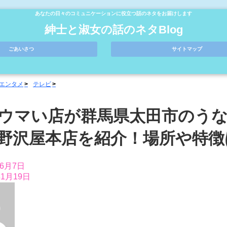
あなたの日々のコミュニケーションに役立つ話のネタをお届けします
紳士と淑女の話のネタBlog
ごあいさつ
サイトマップ
エンタメ
テレビ
ウマい店が群馬県太田市のう
野沢屋本店を紹介！場所や特徴
年6月7日
年1月19日