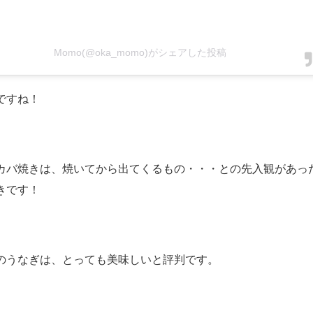
Momo(@oka_momo)がシェアした投稿
ですね！
カバ焼きは、焼いてから出てくるもの・・・との先入観があっ
きです！
のうなぎは、とっても美味しいと評判です。