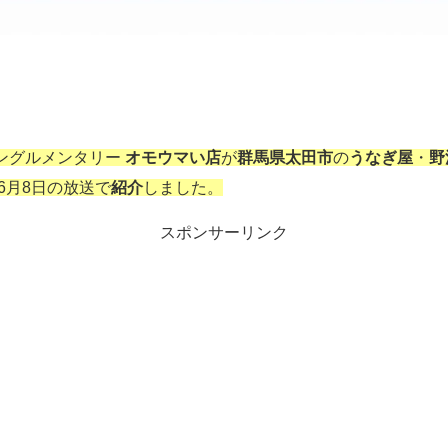
ングルメンタリー
オモウマい店
が
群馬県太田市
の
うなぎ屋
・
野
年6月8日の放送で
紹介
しました。
スポンサーリンク