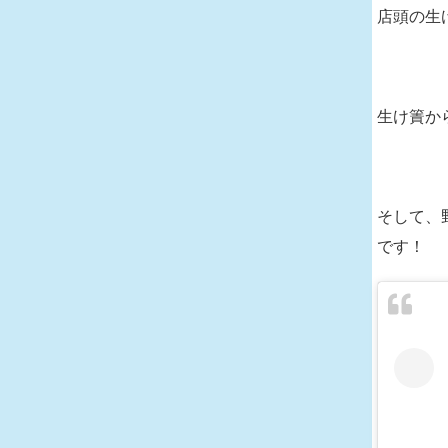
店頭の生
生け簀か
そして、
です！