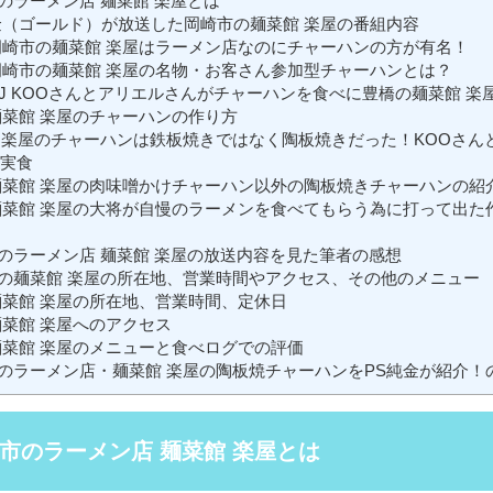
のラーメン店 麺菜館 楽屋とは
金（ゴールド）が放送した岡崎市の麺菜館 楽屋の番組内容
崎市の麺菜館 楽屋はラーメン店なのにチャーハンの方が有名！
崎市の麺菜館 楽屋の名物・お客さん参加型チャーハンとは？
J KOOさんとアリエルさんがチャーハンを食べに豊橋の麺菜館 楽
菜館 楽屋のチャーハンの作り方
 楽屋のチャーハンは鉄板焼きではなく陶板焼きだった！KOOさん
実食
菜館 楽屋の肉味噌かけチャーハン以外の陶板焼きチャーハンの紹
菜館 楽屋の大将が自慢のラーメンを食べてもらう為に打って出た
のラーメン店 麺菜館 楽屋の放送内容を見た筆者の感想
の麺菜館 楽屋の所在地、営業時間やアクセス、その他のメニュー
菜館 楽屋の所在地、営業時間、定休日
菜館 楽屋へのアクセス
菜館 楽屋のメニューと食べログでの評価
のラーメン店・麺菜館 楽屋の陶板焼チャーハンをPS純金が紹介！
市のラーメン店 麺菜館 楽屋とは