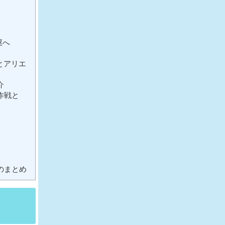
屋へ
とアリエ
介
作戦と
のまとめ