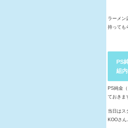
ラーメン
持っても
PS
組内
PS純金
ておきま
当日はス
KOOさ