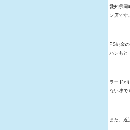
愛知県岡
ン店です
PS純金
ハンもと
ラードが
ない味で
また、近