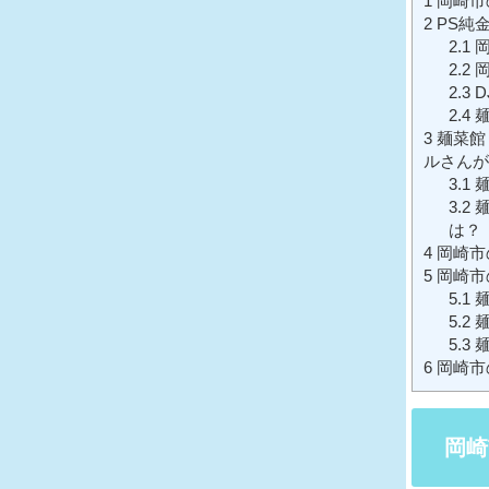
1
岡崎市
2
PS純
2.1
岡
2.2
岡
2.3
D
2.4
麺
3
麺菜館
ルさんが
3.1
麺
3.2
麺
は？
4
岡崎市
5
岡崎市
5.1
麺
5.2
麺
5.3
麺
6
岡崎市
岡崎