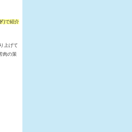
ド
)で紹介
り上げて
苦肉の策