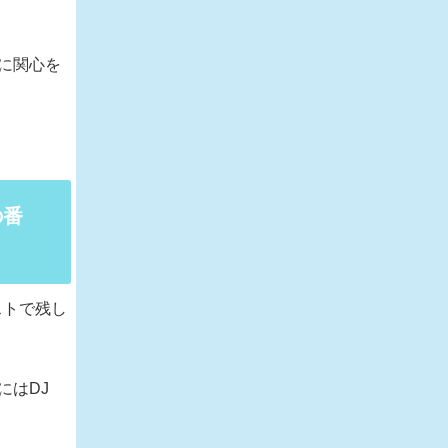
に関心を
の番
ストで残し
にはDJ