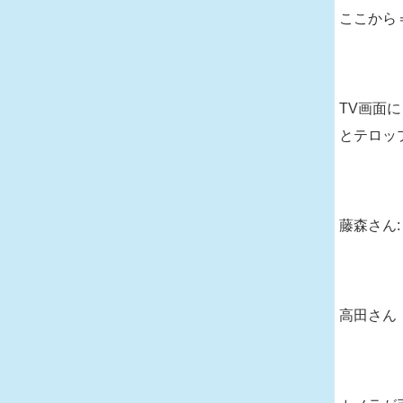
ここから
TV画面
とテロッ
藤森さん
高田さん