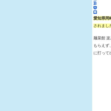
愛知県岡
されまし
麺菜館 
もらえず
に打って