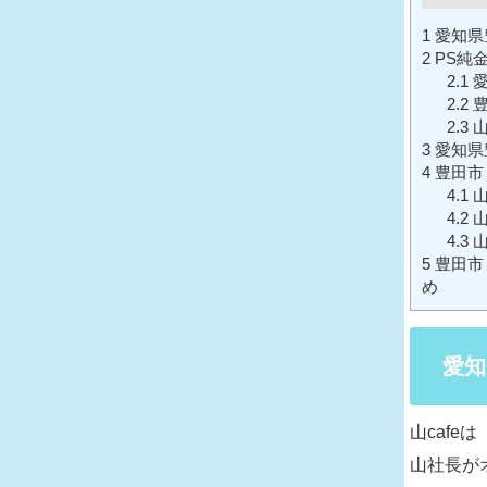
1
愛知県豊
2
PS純
2.1
愛
2.2
豊
2.3
山
3
愛知県
4
豊田市
4.1
山
4.2
山
4.3
山
5
豊田市
め
愛知
山caf
山社長が