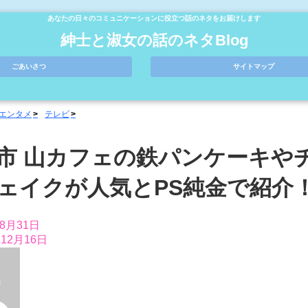
あなたの日々のコミュニケーションに役立つ話のネタをお届けします
紳士と淑女の話のネタBlog
ごあいさつ
サイトマップ
エンタメ
テレビ
市 山カフェの鉄パンケーキや
ェイクが人気とPS純金で紹介
年8月31日
年12月16日