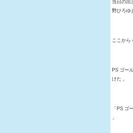
当日の出
野ひろゆ
ここから
PS ゴ
けた 。
「PS 
」