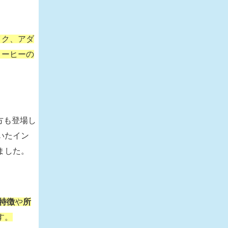
イク、アダ
コーヒーの
方も登場し
いたイン
ました。
特徴
や
所
す。