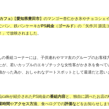
カフェ
)【
愛知県豊田市
】のマンゴー杏仁かき氷やチョコシェ
ごパン、鉄パンケーキが
PS純金
（
ゴールド
）の「矢作川 源流
！」で放映されました
。
eさんの番組コーナーには、子供連れやママ友のグループのお客様
たが、若いカップルのエキゾチックな女性客がかき氷を食べて
強かった為か、おしゃれなデートスポットとして最適だと思い
山cafeが紹介されたPS純金の
番組内容
と、独自に調べたお店の
業時間
や
アクセス方法
、食べログでの
評価な
どをお知らせしま