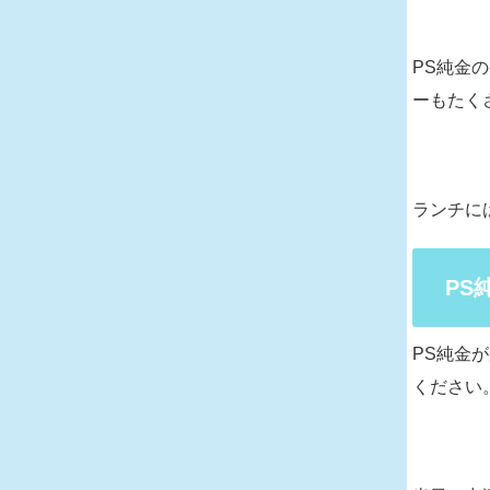
PS純金
ーもたく
ランチに
PS
PS純金
ください