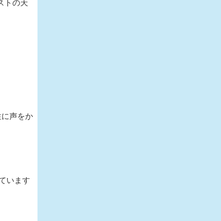
ストの天
性に声をか
しています