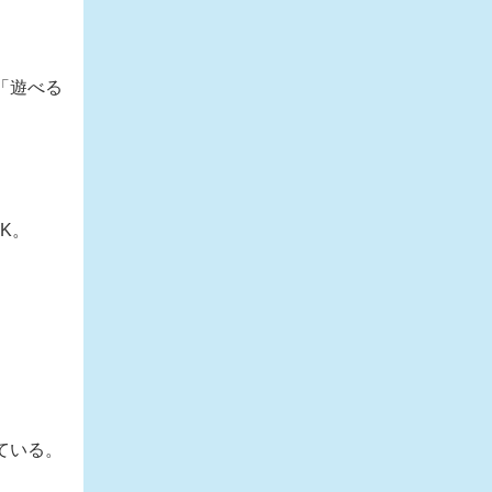
「遊べる
K。
ている。