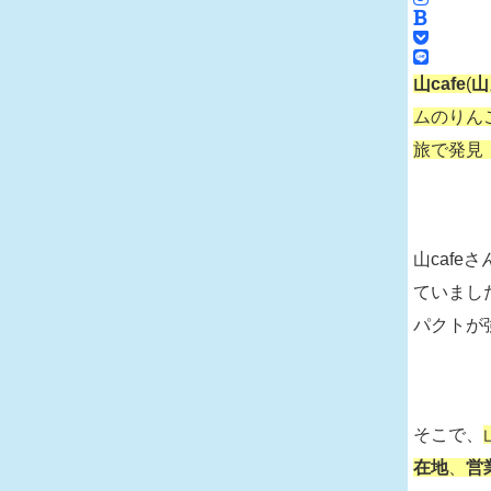
山cafe
(
山
ムのりん
旅で発見
山caf
ていまし
パクトが
そこで、
在地
、
営