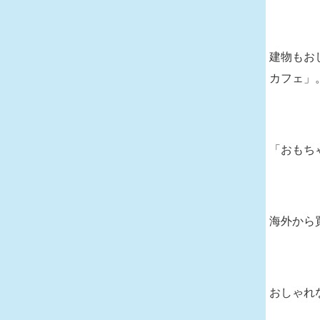
建物もお
カフェ」
「おもち
海外から
おしゃれ