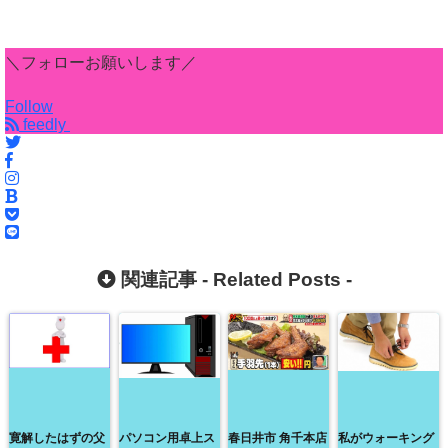
＼フォローお願いします／
Follow
feedly
関連記事 -
Related Posts
-
寛解したはずの父
パソコン用卓上ス
春日井市 角千本店
私がウォーキング