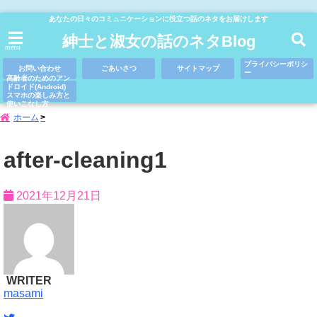
あなたの日々のコミュニケーションに役立つ話のネタをお届けします
紳士と淑女の話のネタBlog
menu
プライバシーポリシ
お問い合わせ
ごあいさつ
サイトマップ
ー
高齢者のためのアン
ドロイド(Android)
スマホの楽しみ方と
使いこなし方
ホーム
after-cleaning1
2021年12月21日
WRITER
masami