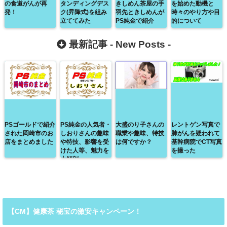
の食道がんが再
タンディングデス
きしめん茶屋の手
を始めた動機と
発！
ク(昇降式)を組み
羽先ときしめんが
時々のやり方や目
立ててみた
PS純金で紹介
的について
最新記事 -
New Posts
-
PSゴールドで紹介
PS純金の人気者・
大盛のり子さんの
レントゲン写真で
された岡崎市のお
しおりさんの趣味
職業や趣味、特技
肺がんを疑われて
店をまとめました
や特技、影響を受
は何ですか？
基幹病院でCT写真
けた人等、魅力を
を撮った
大解剖
【CM】健康茶 秘宝の激安キャンペーン！