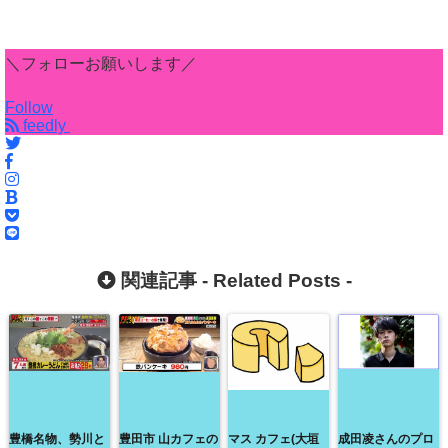
＼フォローお願いします／
Follow
feedly
関連記事 -
Related Posts
-
豊橋名物、勢川と
豊田市 山カフェの
マス カフェ(大垣
成田凌さんのプロ