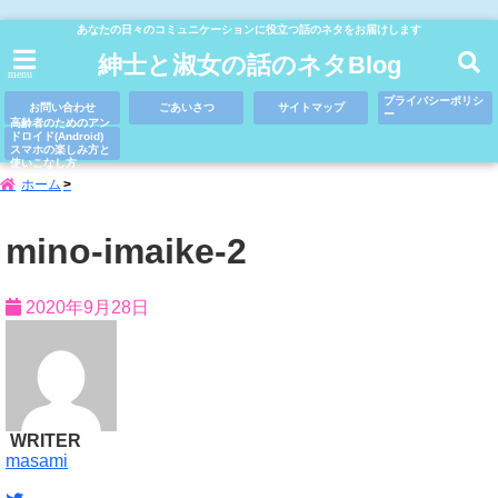
あなたの日々のコミュニケーションに役立つ話のネタをお届けします
紳士と淑女の話のネタBlog
menu
プライバシーポリシ
お問い合わせ
ごあいさつ
サイトマップ
ー
高齢者のためのアン
ドロイド(Android)
スマホの楽しみ方と
使いこなし方
ホーム
mino-imaike-2
2020年9月28日
WRITER
masami