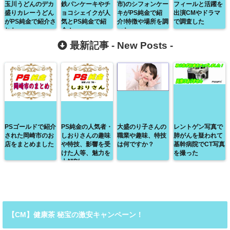
玉川うどんのデカ
鉄パンケーキやチ
市)のシフォンケー
フィールと活躍を
盛りカレーうどん
ョコシェイクが人
キがPS純金で紹
出演CMやドラマ
がPS純金で紹介さ
気とPS純金で紹
介!特徴や場所を調
で調査した
れた
介！
べた
最新記事 -
New Posts
-
PSゴールドで紹介
PS純金の人気者・
大盛のり子さんの
レントゲン写真で
された岡崎市のお
しおりさんの趣味
職業や趣味、特技
肺がんを疑われて
店をまとめました
や特技、影響を受
は何ですか？
基幹病院でCT写真
けた人等、魅力を
を撮った
大解剖
【CM】健康茶 秘宝の激安キャンペーン！