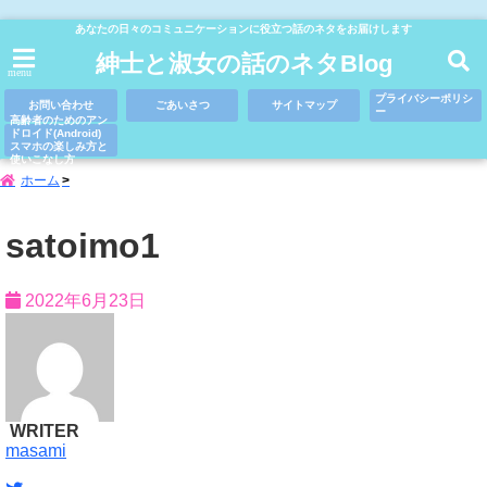
あなたの日々のコミュニケーションに役立つ話のネタをお届けします
紳士と淑女の話のネタBlog
menu
プライバシーポリシ
お問い合わせ
ごあいさつ
サイトマップ
ー
高齢者のためのアン
ドロイド(Android)
スマホの楽しみ方と
使いこなし方
ホーム
satoimo1
2022年6月23日
WRITER
masami