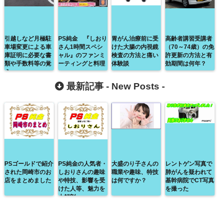
引越しなど月極駐
PS純金 『しおり
胃がん治療前に受
高齢者講習受講者
車場変更による車
さん1時間スペシ
けた大腸の内視鏡
（70～74歳）の免
庫証明に必要な書
ャル』のファンミ
検査の方法と痛い
許更新の方法と有
類や手数料等の覚
ーティングと料理
体験談
効期間は何年？
え
最新記事 -
New Posts
-
PSゴールドで紹介
PS純金の人気者・
大盛のり子さんの
レントゲン写真で
された岡崎市のお
しおりさんの趣味
職業や趣味、特技
肺がんを疑われて
店をまとめました
や特技、影響を受
は何ですか？
基幹病院でCT写真
けた人等、魅力を
を撮った
大解剖