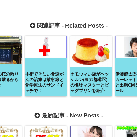
関連記事 -
Related Posts
-
の桜の散り
手術できない食道が
オモウマい店がヘッ
伊藤健太郎
は散るから
んの治療は放射線と
ケルン(東京都港区)
カーレット
と
化学療法のサンドイ
の名物マスターとビ
と出演CM
ッチで！
ッグプリンを紹介
ール
最新記事 -
New Posts
-