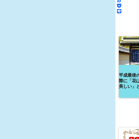
平成最後
際に「花
美しい」