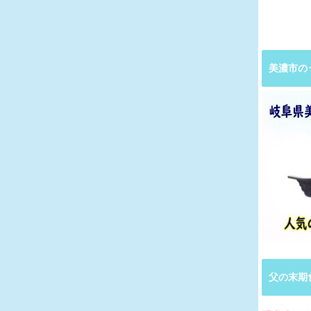
美濃市の
父の末期