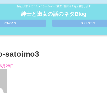
あなたの日々のコミュニケーションに役立つ話のネタをお届けします
紳士と淑女の話のネタBlog
ごあいさつ
サイトマップ
o-satoimo3
年6月28日