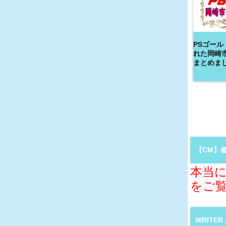
PSゴール
れた岡崎
まとめま
【CM】
本当に
をご
WRITE