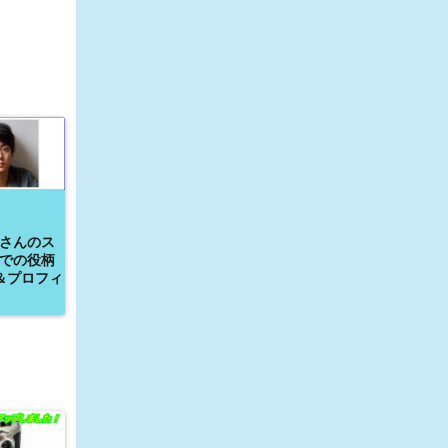
さんのス
での役柄
＆プロフィ