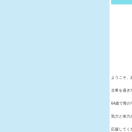
ようこそ、
古希を過ぎ
64歳で胃
気力と体力
応援してく