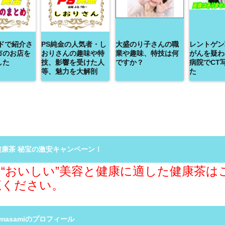
ドで紹介さ
PS純金の人気者・し
大盛のり子さんの職
レントゲン
市のお店を
おりさんの趣味や特
業や趣味、特技は何
がんを疑わ
した
技、影響を受けた人
ですか？
病院でCT
等、魅力を大解剖
た
健康茶 秘宝の激安キャンペーン！
“おいしい”美容と健康に適した健康茶は
覧ください。
R masamiのプロフィール