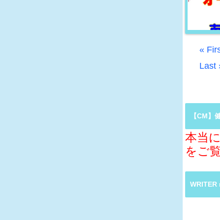
« Fir
Last 
【CM】
本当に
をご
WRITE