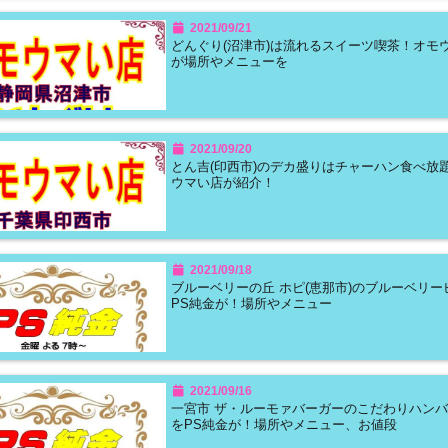
2021/09/21
どんぐり(沼津市)は流れるスイーツ喫茶！オモ
が場所やメニューを
2021/09/20
とん吉(印西市)のデカ盛りはチャーハン食べ放
ウマい店が紹介！
2021/09/18
ブルーベリーの丘 ホピ(恵那市)のブルーベリー
PS純金が！場所やメニュー
2021/09/16
一宮市 ザ・ルーモァバーガーのこだわりハン
をPS純金が！場所やメニュー、お値段