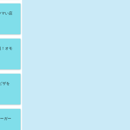
ウマい店
題！オモ
ピザを
バーガー