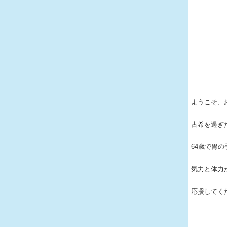
ようこそ、
古希を過ぎ
64歳で胃
気力と体力
応援してく