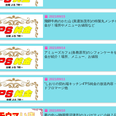
2021/09/15
飛騨牛肉のかた山 (美濃加茂市)の特製丸メンチ
金が！場所やメニューお値段など
2021/09/14
アミューズカフェ(各務原市)のシフォンケーキを
金が紹介！場所、メニュー、お値段
2021/09/11
“しおりの切れ端キッチン4”PS純金の放送内容
ドフロマージ他
2021/09/10
夢の中へ(静岡県沼津市)のスパゲティに小鉢７