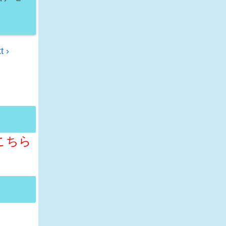
t ›
こちら