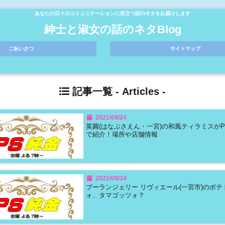
あなたの日々のコミュニケーションに役立つ話のネタをお届けします
紳士と淑女の話のネタBlog
ごあいさつ
サイトマップ
記事一覧 -
Articles
-
2021/09/24
英圓(はなぶさえん・一宮)の和風ティラミスがP
で紹介！場所や店舗情報
2021/09/24
ブーランジェリー リヴィエール(一宮市)のポテ
ォ、タマゴッツォ？