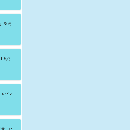
をPS純
PS純
・メゾン
品サービ