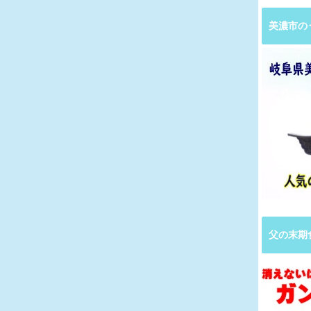
美濃市の
父の末期