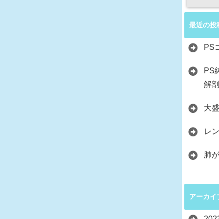
最近の投
P
P
解
大
レ
肺
アーカイ
20