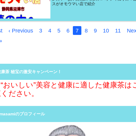
スがオモウマい店で紹介
st
‹ Previous
3
4
5
6
7
8
9
10
11
Nex
»
健康茶 秘宝の激安キャンペーン！
“おいしい”美容と健康に適した健康茶は
覧ください。
R masamiのプロフィール