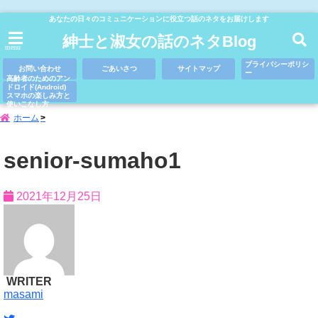
あなたの日々のコミュニケーションに役立つ話のネタをお届けします
紳士と淑女の話のネタBlog
menu
プライバシーポリシ
お問い合わせ
ごあいさつ
サイトマップ
ー
高齢者のためのアン
ドロイド(Android)
スマホの楽しみ方と
使いこなし方
ホーム
senior-sumaho1
2021年12月25日
WRITER
masami