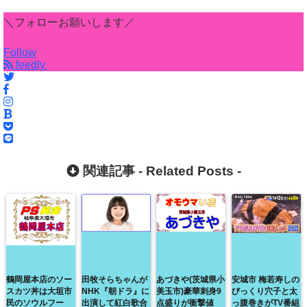
＼フォローお願いします／
Follow
feedly
関連記事 -
Related Posts
-
鶴岡屋本店のソー
田牧そらちゃんが
あづきや(茨城県小
安城市 梅若寿しの
スカツ丼は大垣市
NHK『朝ドラ』に
美玉市)豪華刺身9
びっくり穴子と太
民のソウルフー
出演して紅白歌合
点盛りが衝撃値
っ腹巻きがTV番組