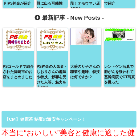
ド!PS純金が紹介
戦に出る可能性
段！オモウマい店
で紹介
は？
が紹介
最新記事 -
New Posts
-
PSゴールドで紹介
PS純金の人気者・
大盛のり子さんの
レントゲン写真で
された岡崎市のお
しおりさんの趣味
職業や趣味、特技
肺がんを疑われて
店をまとめました
や特技、影響を受
は何ですか？
基幹病院でCT写真
けた人等、魅力を
を撮った
大解剖
【CM】健康茶 秘宝の激安キャンペーン！
本当に“おいしい”美容と健康に適した健