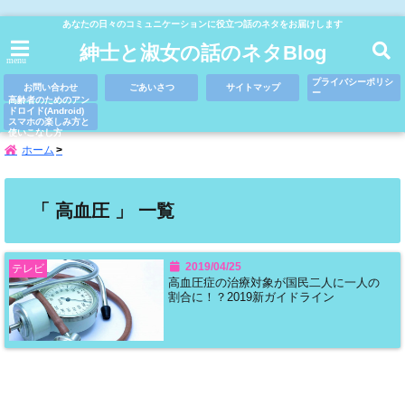
あなたの日々のコミュニケーションに役立つ話のネタをお届けします
紳士と淑女の話のネタBlog
menu
プライバシーポリシ
お問い合わせ
ごあいさつ
サイトマップ
ー
高齢者のためのアン
ドロイド(Android)
スマホの楽しみ方と
使いこなし方
ホーム
「 高血圧 」 一覧
2019/04/25
テレビ
高血圧症の治療対象が国民二人に一人の
割合に！？2019新ガイドライン