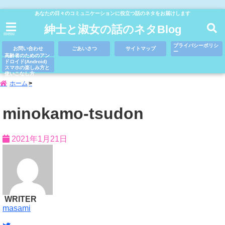
あなたの日々のコミュニケーションに役立つ話のネタをお届けします
紳士と淑女の話のネタBlog
menu
プライバシーポリシ
お問い合わせ
ごあいさつ
サイトマップ
ー
高齢者のためのアン
ドロイド(Android)
スマホの楽しみ方と
使いこなし方
ホーム
minokamo-tsudon
2021年1月21日
WRITER
masami