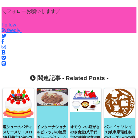
＼フォローお願いします／
Follow
feedly
関連記事 -
Related Posts
-
塩シューのパティ
インターナショナ
オモウマい店がさ
パン ドゥ ソレイ
スリーメリ・メロ
ルビレッジの絶品
のさ食堂(八千代
ユ(岐阜県瑞穂市)
(春日井市)がPSゴ
カレーが安い、う
市)の刺身定食800
のベーグルがPS純