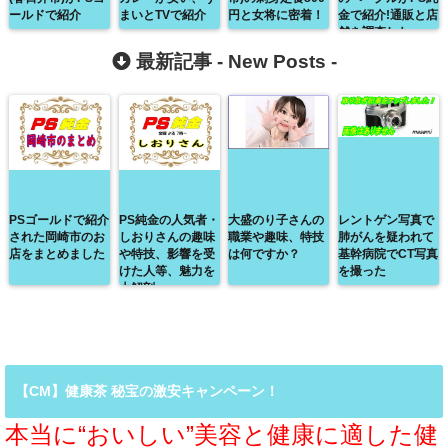
ールドで紹介
まいとTVで紹介
円と女将に密着！
金で紹介!通販と店
舗を調査した
最新記事 -
New Posts
-
PSゴールドで紹介
PS純金の人気者・
大盛のり子さんの
レントゲン写真で
された岡崎市のお
しおりさんの趣味
職業や趣味、特技
肺がんを疑われて
店をまとめました
や特技、影響を受
は何ですか？
基幹病院でCT写真
けた人等、魅力を
を撮った
大解剖
【CM】健康茶 秘宝の激安キャンペーン！
本当に“おいしい”美容と健康に適した健