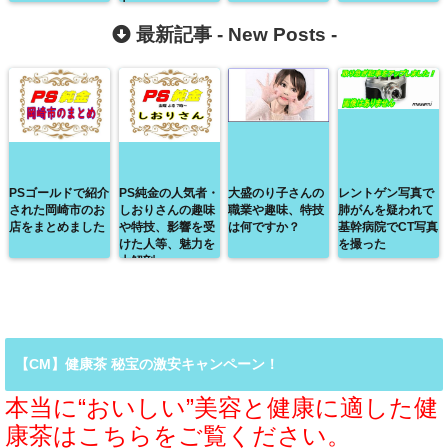
ト
最新記事 -
New Posts
-
PSゴールドで紹介
PS純金の人気者・
大盛のり子さんの
レントゲン写真で
された岡崎市のお
しおりさんの趣味
職業や趣味、特技
肺がんを疑われて
店をまとめました
や特技、影響を受
は何ですか？
基幹病院でCT写真
けた人等、魅力を
を撮った
大解剖
【CM】健康茶 秘宝の激安キャンペーン！
本当に“おいしい”美容と健康に適した健
康茶はこちらをご覧ください。