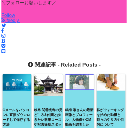
＼フォローお願いします／
Follow
feedly
関連記事 -
Related Posts
-
Gメールをパソコ
岐阜 関善光寺の見
鳴海 唯さんの最新
私がウォーキング
ンに直接ダウンロ
どころ&仲間と歩
画像とプロフィー
を始めた動機と
ードして保存する
きたい散策コース
ル、人物像やCM
時々のやり方や目
方法
や写真撮影スポッ
動画を調査した
的について