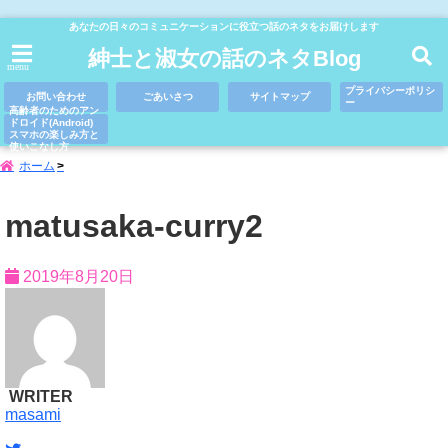
あなたの日々のコミュニケーションに役立つ話のネタをお届けします
紳士と淑女の話のネタBlog
menu
プライバシーポリシ
お問い合わせ
ごあいさつ
サイトマップ
ー
高齢者のためのアン
ドロイド(Android)
スマホの楽しみ方と
使いこなし方
ホーム
matusaka-curry2
2019年8月20日
WRITER
masami