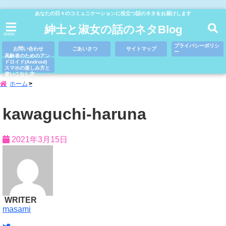
あなたの日々のコミュニケーションに役立つ話のネタをお届けします
紳士と淑女の話のネタBlog
menu
プライバシーポリシ
お問い合わせ
ごあいさつ
サイトマップ
ー
高齢者のためのアン
ドロイド(Android)
スマホの楽しみ方と
使いこなし方
ホーム
kawaguchi-haruna
2021年3月15日
WRITER
masami