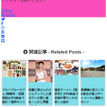
＼フォローお願いします／
Follow
feedly
関連記事 -
Related Posts
-
ブルーブルーカフ
佐藤仁美さんのス
福吉ラーメン【稲
美濃橋の見どころ
ェ (岡崎市・花屋
リムアップした美
沢市】がPS純金で
&彼女が喜ぶデー
併設)がPS純金で
ボディが更に進
本格中華ランチが
トコースと撮影ス
紹介！場所やメニ
化！しかし問題
安いと紹介
ポット
ュー
が！？