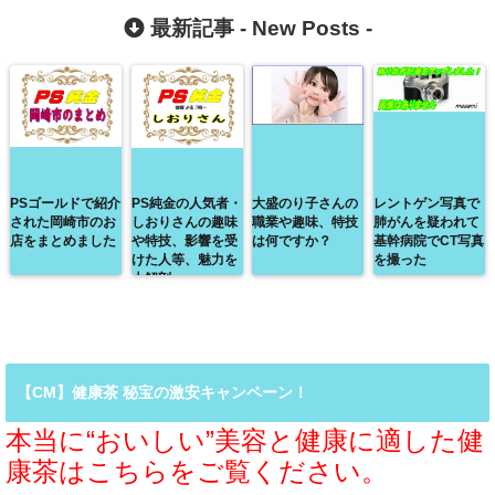
最新記事 -
New Posts
-
PSゴールドで紹介
PS純金の人気者・
大盛のり子さんの
レントゲン写真で
された岡崎市のお
しおりさんの趣味
職業や趣味、特技
肺がんを疑われて
店をまとめました
や特技、影響を受
は何ですか？
基幹病院でCT写真
けた人等、魅力を
を撮った
大解剖
【CM】健康茶 秘宝の激安キャンペーン！
本当に“おいしい”美容と健康に適した健
康茶はこちらをご覧ください。