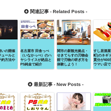
関連記事 -
Related Posts
-
飼いの開催
名古屋市 田舎っぺ
関市の新観光拠点・
すし居酒屋
ジュールと
（いなかっぺ）のハ
せきてらすの刃物会
町)のネギ
予約方法や
ヤシライスが絶品と
館で刃物の研ぎ方を
貫分が40
PS純金で紹介
体験しよう！
ウマい店で
最新記事 -
New Posts
-