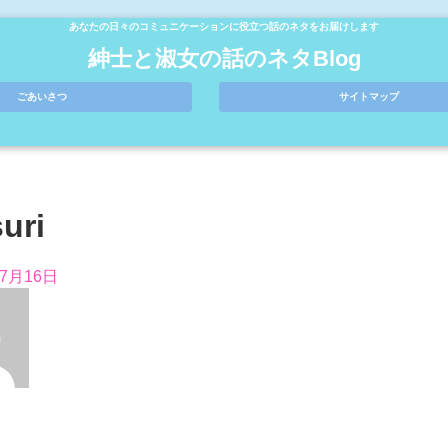
あなたの日々のコミュニケーションに役立つ話のネタをお届けします
紳士と淑女の話のネタBlog
ごあいさつ
サイトマップ
uri
年7月16日