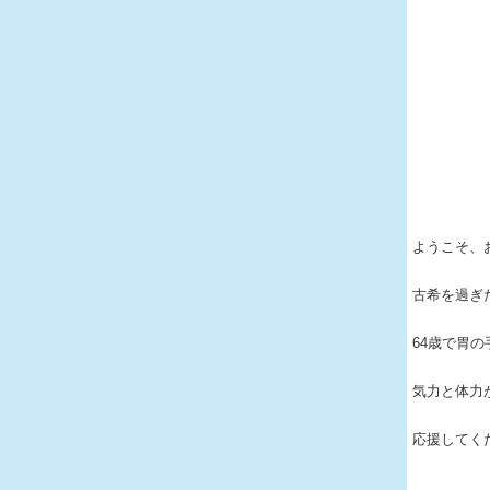
ようこそ、
古希を過ぎ
64歳で胃
気力と体力
応援してく