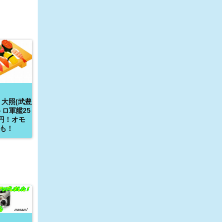
 大照(武豊
トロ軍艦25
0円！オモ
も！