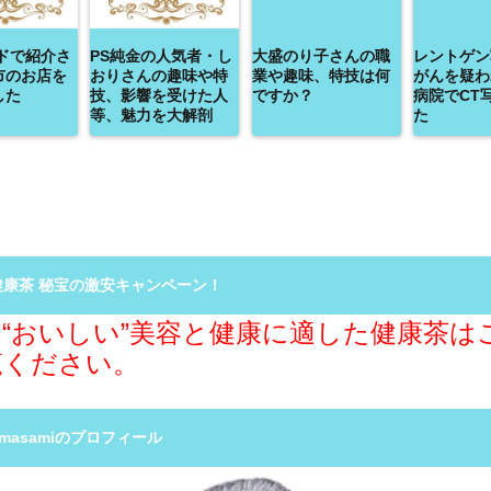
ドで紹介さ
PS純金の人気者・し
大盛のり子さんの職
レントゲン
市のお店を
おりさんの趣味や特
業や趣味、特技は何
がんを疑わ
した
技、影響を受けた人
ですか？
病院でCT
等、魅力を大解剖
た
健康茶 秘宝の激安キャンペーン！
“おいしい”美容と健康に適した健康茶は
覧ください。
R masamiのプロフィール