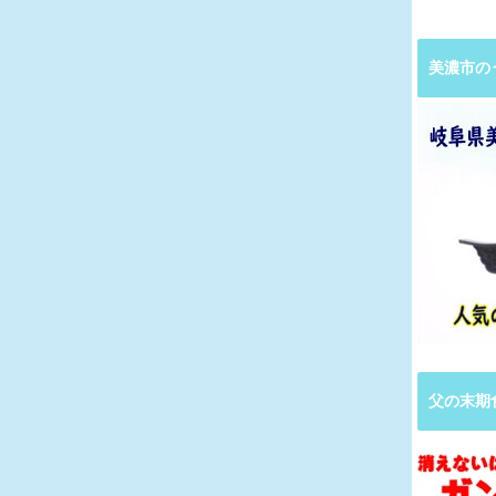
美濃市の
父の末期