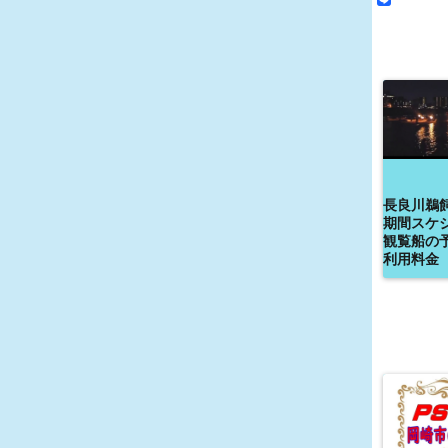
長良川鵜
期間スケ
観覧船の
利用料金