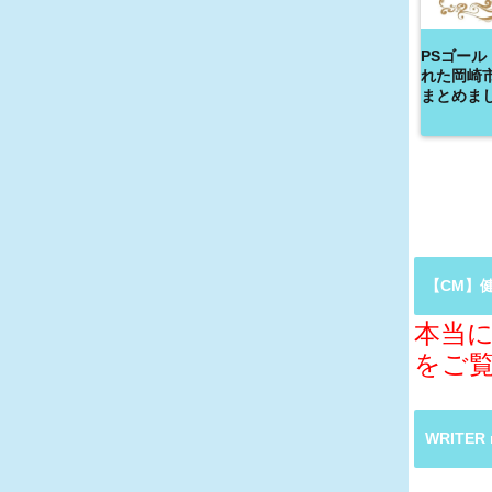
PSゴール
れた岡崎
まとめま
【CM】
本当に
をご
WRITE